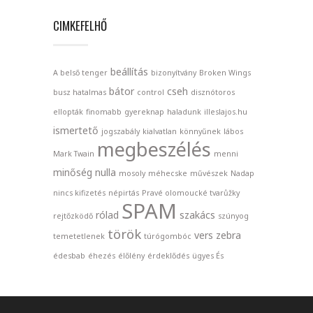
CIMKEFELHŐ
beállítás
A belső tenger
bizonyítvány
Broken Wings
bátor
cseh
busz hatalmas
control
disznótoros
ellopták
finomabb
gyereknap
haladunk
illeslajos.hu
ismertető
jogszabály
kialvatlan
könnyűnek
lábos
megbeszélés
Mark Twain
menni
minőség nulla
mosoly
méhecske
művészek
Nadap
nincs kifizetés
népirtás
Pravé olomoucké tvarůžky
SPAM
rólad
szakács
rejtőzködő
szúnyog
török
vers
zebra
temetetlenek
túrógombóc
édesbab
éhezés
élőlény
érdeklődés
ügyes És