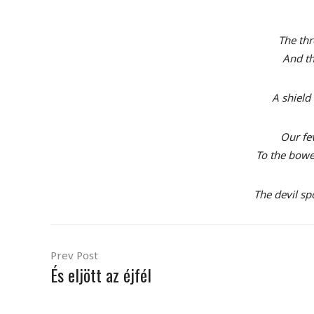
The thr
And th
A shield 
Our fe
To the bowel
The devil sp
Prev Post
És eljött az éjfél