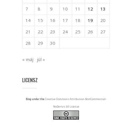
7
8
9
10
11
12
13
14
15
16
17
18
19
20
21
22
23
24
25
26
27
28
29
30
« máj
júl »
LICENSZ
Blog under the
Creative Commons Attribution-NonCommercial-
NoDerivs 3.0 License