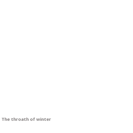
MINDENNAPI GONDOLATMORZSÁK
Képek-, gondolatok-, és minden más!
 The throath of winter