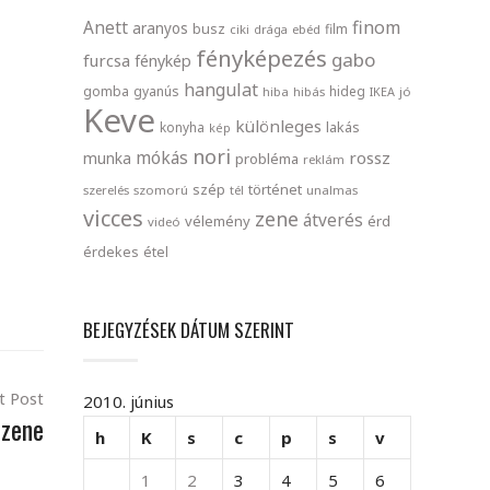
finom
Anett
aranyos
busz
film
ciki
drága
ebéd
fényképezés
gabo
furcsa
fénykép
hangulat
gomba
gyanús
hideg
hiba
hibás
IKEA
jó
Keve
különleges
lakás
konyha
kép
nori
mókás
rossz
munka
probléma
reklám
szép
történet
szerelés
szomorú
tél
unalmas
vicces
zene
átverés
vélemény
érd
videó
érdekes
étel
BEJEGYZÉSEK DÁTUM SZERINT
t Post
2010. június
 zene
h
K
s
c
p
s
v
1
2
3
4
5
6