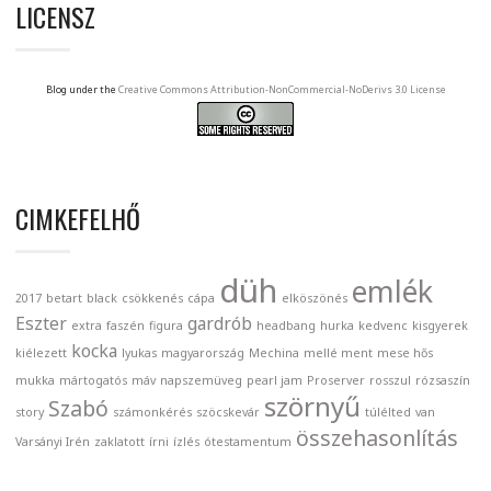
LICENSZ
Blog under the
Creative Commons Attribution-NonCommercial-NoDerivs 3.0 License
CIMKEFELHŐ
düh
emlék
2017
betart
black
csökkenés
cápa
elköszönés
Eszter
gardrób
extra
faszén
figura
headbang
hurka
kedvenc
kisgyerek
kocka
kiélezett
lyukas
magyarország
Mechina
mellé ment
mese hős
mukka
mártogatós
máv
napszemüveg
pearl jam
Proserver
rosszul
rózsaszín
szörnyű
Szabó
story
számonkérés
szöcskevár
túlélted
van
összehasonlítás
Varsányi Irén
zaklatott
írni
ízlés
ótestamentum