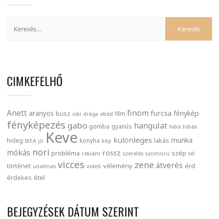
CIMKEFELHŐ
finom
Anett
furcsa
fénykép
aranyos
busz
film
ciki
drága
ebéd
fényképezés
gabo
hangulat
gomba
gyanús
hiba
hibás
Keve
különleges
munka
lakás
hideg
konyha
IKEA
jó
kép
nori
mókás
rossz
probléma
szép
reklám
szerelés
szomorú
tél
vicces
zene
átverés
történet
vélemény
érd
unalmas
videó
érdekes
étel
BEJEGYZÉSEK DÁTUM SZERINT