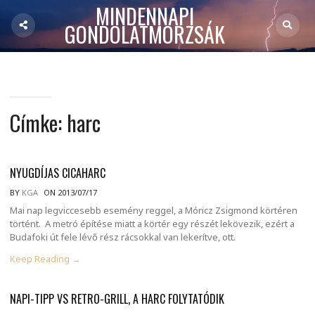
MINDENNAPI
GONDOLATMORZSÁK
Címke:
harc
NYUGDÍJAS CICAHARC
BY
KGA
ON 2013/07/17
Mai nap legviccesebb esemény reggel, a Móricz Zsigmond körtéren
történt. A metró építése miatt a körtér egy részét lekövezik, ezért a
Budafoki út fele lévő rész rácsokkal van lekerítve, ott.
Keep Reading →
NAPI-TIPP VS RETRO-GRILL, A HARC FOLYTATÓDIK