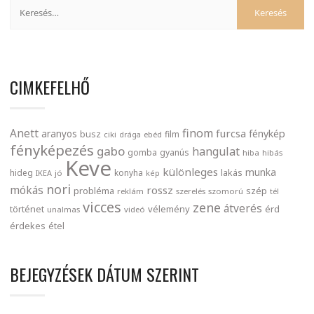
CIMKEFELHŐ
finom
Anett
furcsa
fénykép
aranyos
busz
film
ciki
drága
ebéd
fényképezés
gabo
hangulat
gomba
gyanús
hiba
hibás
Keve
különleges
munka
lakás
hideg
konyha
IKEA
jó
kép
nori
mókás
rossz
probléma
szép
reklám
szerelés
szomorú
tél
vicces
zene
átverés
történet
vélemény
érd
unalmas
videó
érdekes
étel
BEJEGYZÉSEK DÁTUM SZERINT