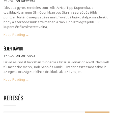
BY
KGA
ON 2012/02/16
Idézet a gyros-rendeles.com -ról: „A NapiTipp Kuponokat a
továbbiakban nem áll módunkban beváltani a szerződés több
pontban történő megszegése miatt.Továbbá tájékoztatjuk mindenkit,
hogy a szerződésünk értelmében a NapiTipp Kft legfeljebb 300
kupont értékesíthetett volna,.
Keep Reading →
ÉLJEN DÁVID!
BY
KGA
ON 2011/05/03
Dávid és Góliát harcában mindenki a kicsi Dávidnak drukkolt. Nem kell
túl messzire menni, Bob Sapp és Kunkli Tivadar összecsapásakor is
az egész ország Kunklinak drukkolt, aki 47 éves, és.
Keep Reading →
KERESÉS