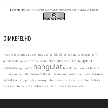
Blog under the
Creative Commons Attribution-NonCommercial-NoDerivs 3.0 License
CIMKEFELHŐ
buta
7
100 feet
Anastasia
Beef Jerky
borrsó
bölcs
cata
cukrászda
dark
fokhagyma
ambient
die welle
disznó
elborult
elrontották
esős
hangulat
generator
gyanúsítás
hilo
Hooters
iroda
kibékülés
korán
Makkai
múzeumok
komoly
konfigurálás
méretek
módosítás
módra
éjszakája
trick
nyűg
pörgős
szarvasgomba
számonkérés
séma
sötétedés
törés
zöldborsó
összezavarodik
ugobe
vezető
érték
ósdi