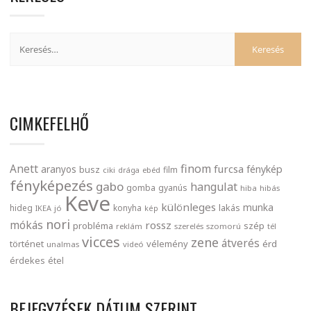
CIMKEFELHŐ
finom
Anett
furcsa
fénykép
aranyos
busz
film
ciki
drága
ebéd
fényképezés
gabo
hangulat
gomba
gyanús
hiba
hibás
Keve
különleges
munka
lakás
hideg
konyha
IKEA
jó
kép
nori
mókás
rossz
probléma
szép
reklám
szerelés
szomorú
tél
vicces
zene
átverés
történet
vélemény
érd
unalmas
videó
érdekes
étel
BEJEGYZÉSEK DÁTUM SZERINT