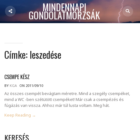
MINDENNAPI
GONDOLATMORZSÁK
Címke:
leszedése
CSEMPE KÉSZ
BY
KGA
ON 2011/09/10
Az összes csempét bevágtam méretre. Mind a szegély csempéket,
mind a WC -ben szétütött csempéket! Már csak a csempézés és
fúgázás van vissza. Ahhoz már túl lusta voltam. Meg hát.
Keep Reading →
KERESÉS