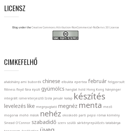
LICENSZ
Blog under the
Creative Commons Attribution-NonCommercial-NoDerivs 3.0 License
CIMKEFELHŐ
chinese
február
alváshiány
ami
buborék
elbukta
epertea
felgyorsult
gyümölcs
fittness
floyd
fára épült
hanglat
hold
Hong Kong
hányinger
készítés
integrált
ismereterjesztő
Izola
január
kalap
menta
levelezés
like
megnéz
megnyugtató
mező
nehéz
mogorva
mohó
másik
okoskodó
parti
pepsi
római kömény
szabadidő
Sinead O'Connor
szerv
szülői
sárkényrepülőzés
tatabánya
üveg