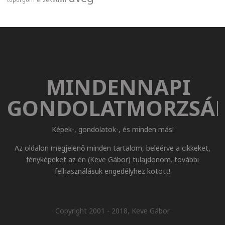
toporgom
érzéketlen
MINDENNAPI
GONDOLATMORZSÁ
Képek-, gondolatok-, és minden más!
Az oldalon megjelenő minden tartalom, beleérve a cikkeket,
fényképeket az én (Keve Gábor) tulajdonom. további
felhasználásuk engedélyhez kötött!
Copyright 2001 - 2018, Keve Gábor