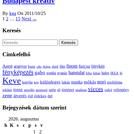
Budapest kreatív
By
kga
On 2011/10/25
1
2
…
15
Next →
Keresés
Keresés:
Cimkefelhő
Anett
finom
furcsa
fénykép
aranyos
busz
film
ciki
drága
ebéd
fényképezés
gabo
hangulat
gomba
gyanús
hiba
hibás
hideg
IKEA
jó
Keve
nori
különleges
mókás
munka
probléma
lakás
konyha
kép
vicces
rossz
szép
vélemény
történet
reklám
szerelés
szomorú
tél
unalmas
videó
zene
átverés
érd
érdekes
étel
Bejegyzések dátum szerint
2026. augusztus
h
K
s
c
p
s
v
1
2