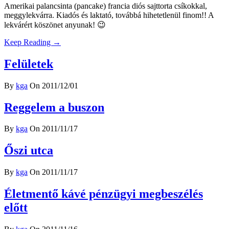
Amerikai palancsinta (pancake) francia diós sajttorta csíkokkal,
meggylekvárra. Kiadós és laktató, továbbá hihetetlenül finom!! A
lekvárért köszönet anyunak! 😉
Keep Reading →
Felületek
By
kga
On 2011/12/01
Reggelem a buszon
By
kga
On 2011/11/17
Őszi utca
By
kga
On 2011/11/17
Életmentő kávé pénzügyi megbeszélés
előtt