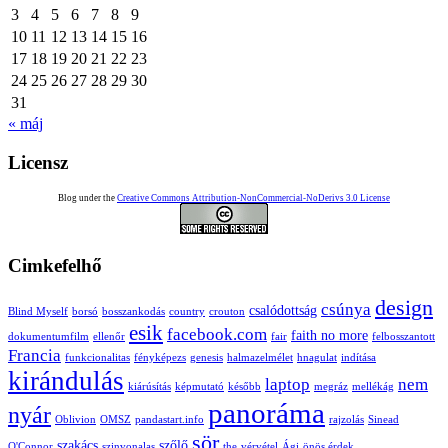
3
4
5
6
7
8
9
10
11
12
13
14
15
16
17
18
19
20
21
22
23
24
25
26
27
28
29
30
31
« máj
Licensz
Blog under the
Creative Commons Attribution-NonCommercial-NoDerivs 3.0 License
Cimkefelhő
design
csúnya
csalódottság
Blind Myself
borsó
bosszankodás
country
crouton
esik
facebook.com
faith no more
dokumentumfilm
ellenőr
fair
felbosszantott
Francia
funkcionalitas
fényképezs
genesis
halmazelmélet
hnagulat
indítása
kirándulás
laptop
nem
kiárúsítás
képmutató
később
megráz
mellékág
panoráma
nyár
Oblivion
OMSZ
pandastart.info
rajzolás
Sinead
sör
szakács
szőlő
O'Connor
szinvonalas
the
vérvétel
Ági
önös érdek