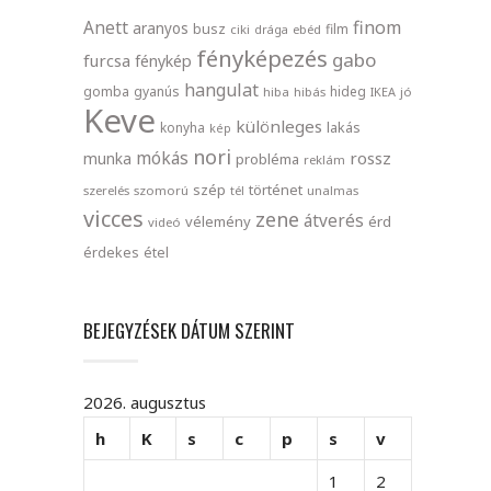
finom
Anett
aranyos
busz
film
ciki
drága
ebéd
fényképezés
gabo
furcsa
fénykép
hangulat
gomba
gyanús
hideg
hiba
hibás
IKEA
jó
Keve
különleges
lakás
konyha
kép
nori
mókás
rossz
munka
probléma
reklám
szép
történet
szerelés
szomorú
tél
unalmas
vicces
zene
átverés
vélemény
érd
videó
érdekes
étel
BEJEGYZÉSEK DÁTUM SZERINT
2026. augusztus
h
K
s
c
p
s
v
1
2