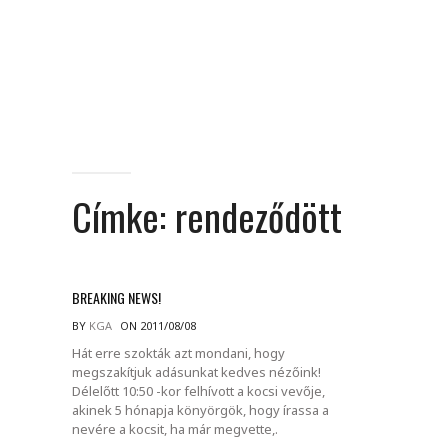
Címke:
rendeződött
BREAKING NEWS!
BY
KGA
ON 2011/08/08
Hát erre szokták azt mondani, hogy
megszakítjuk adásunkat kedves nézőink!
Délelőtt 10:50 -kor felhívott a kocsi vevője,
akinek 5 hónapja könyörgök, hogy írassa a
nevére a kocsit, ha már megvette,.