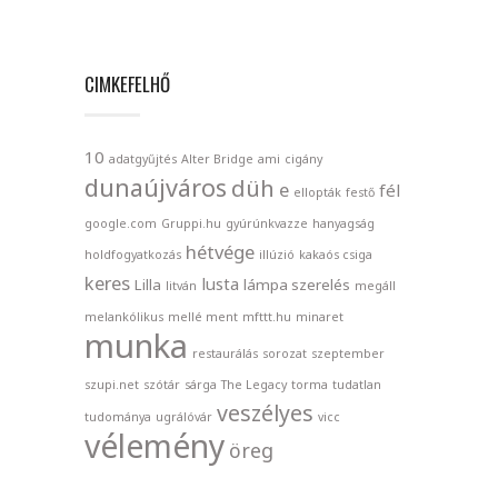
CIMKEFELHŐ
10
adatgyűjtés
Alter Bridge
ami
cigány
dunaújváros
düh
e
fél
ellopták
festő
google.com
Gruppi.hu
gyúrúnkvazze
hanyagság
hétvége
holdfogyatkozás
illúzió
kakaós csiga
keres
lusta
Lilla
lámpa szerelés
litván
megáll
melankólikus
mellé ment
mfttt.hu
minaret
munka
restaurálás
sorozat
szeptember
szupi.net
szótár
sárga
The Legacy
torma
tudatlan
veszélyes
tudománya
ugrálóvár
vicc
vélemény
öreg