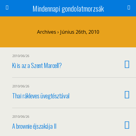
Mindennapi gondolatmorzsák
Archives › Június 26th, 2010
2010/06/26
Ki is az a Szent Marcell?
2010/06/26
Thai rákleves üvegtésztával
2010/06/26
A brownie éjszakája II