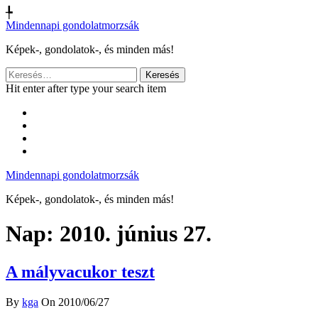
╄
Mindennapi gondolatmorzsák
Képek-, gondolatok-, és minden más!
Keresés:
Hit enter after type your search item
Mindennapi gondolatmorzsák
Képek-, gondolatok-, és minden más!
Nap:
2010. június 27.
A mályvacukor teszt
By
kga
On 2010/06/27