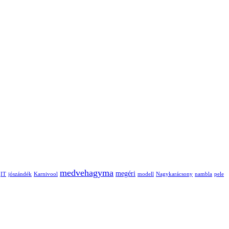
medvehagyma
megéri
IT
jószándék
Karnivool
modell
Nagykarácsony
nambla
pele