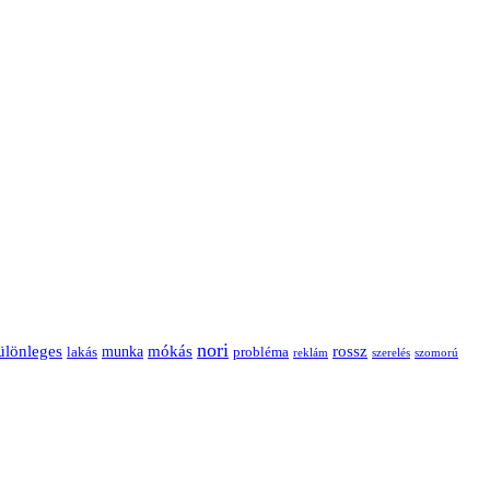
nori
ülönleges
mókás
rossz
munka
probléma
lakás
reklám
szerelés
szomorú