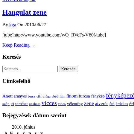
Hangulat zene
By
kga
On 2010/06/27
[tube]http://www.youtube.com/v/O_RVeFs-V60[/tube]
Keep Reading →
Keresés
Keresés:
Cimkefelhő
fényképez
Anett
finom
furcsa
fénykép
aranyos
busz
film
ciki
drága
ebéd
vicces
zene
átverés
szép
vélemény
érd
történet
érdekes
étel
tél
unalmas
videó
Bejegyzések dátum szerint
2010. június
h
K
s
c
p
s
v