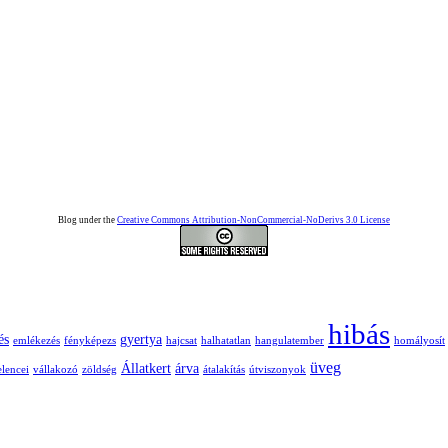
Blog under the
Creative Commons Attribution-NonCommercial-NoDerivs 3.0 License
hibás
és
gyertya
emlékezés
fényképezs
hajcsat
halhatatlan
hangulatember
homályosít
üveg
Állatkert
árva
lencei
vállakozó
zöldség
átalakítás
útviszonyok