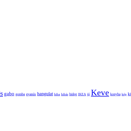
Keve
és
gabo
hangulat
k
gomba
gyanús
hiba
hibás
hideg
IKEA
jó
konyha
kép