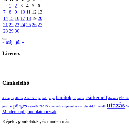
1
2
3
4
5
6
7
8
9
10
11
12
13
14
15
16
17
18
19
20
21
22
23
24
25
26
27
28
29
30
« máj
júl »
Licensz
Cimkefelhő
barátok
csirkemell
elemz
4 magos
album
Alter Bridge
autópálya
CI
cover
dreams
utazàs
pörgés
rádió
pénztár
rajzolás
szemetek
szeptember
szutyin
sírkő
teendő
Ve
Mindennapi gondolatmorzsák
Képek-, gondolatok-, és minden más!