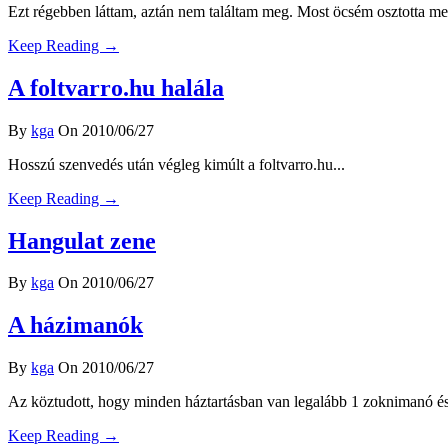
Ezt régebben láttam, aztán nem találtam meg. Most öcsém osztotta me
Keep Reading →
A foltvarro.hu halála
By
kga
On 2010/06/27
Hosszú szenvedés után végleg kimúlt a foltvarro.hu...
Keep Reading →
Hangulat zene
By
kga
On 2010/06/27
A házimanók
By
kga
On 2010/06/27
Az köztudott, hogy minden háztartásban van legalább 1 zoknimanó és 1
Keep Reading →