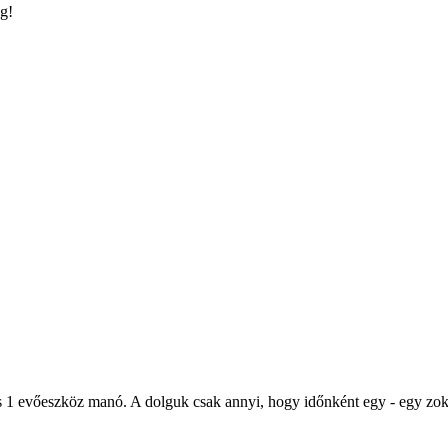
g!
 evőeszköz manó. A dolguk csak annyi, hogy időnként egy - egy zoknit, 