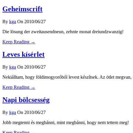
Geheimscrift
By
kga
On 2010/06/27
Die lösung der zweitausendneun, zehnte monat dreiundzwanzig!
Keep Reading →
Leves kísérlet
By
kga
On 2010/06/27
Nekiálltam, hogy földimogyoróból levest készítsek. Az ötlet megvan, c
Keep Reading →
Napi bölcsesség
By
kga
On 2010/06/27
Jobb megtenni és megbánni, mint megbánni, hogy nem tettem meg!
Keep Reading →