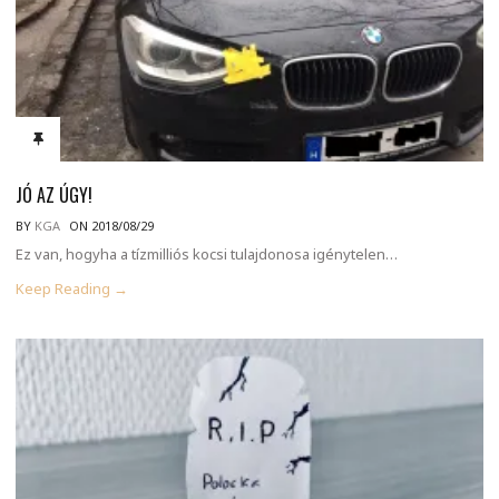
JÓ AZ ÚGY!
BY
KGA
ON 2018/08/29
Ez van, hogyha a tízmilliós kocsi tulajdonosa igénytelen…
Keep Reading →