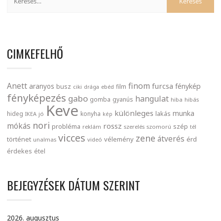
CIMKEFELHŐ
finom
Anett
furcsa
fénykép
aranyos
busz
film
ciki
drága
ebéd
fényképezés
gabo
hangulat
gomba
gyanús
hiba
hibás
Keve
különleges
munka
lakás
hideg
konyha
IKEA
jó
kép
nori
mókás
rossz
probléma
szép
reklám
szerelés
szomorú
tél
vicces
zene
átverés
történet
vélemény
érd
unalmas
videó
érdekes
étel
BEJEGYZÉSEK DÁTUM SZERINT
2026. augusztus