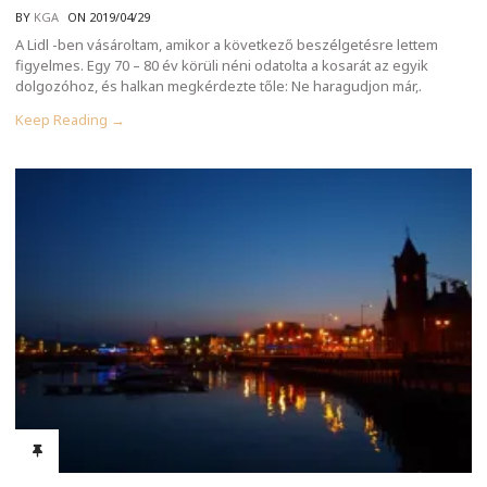
BY
KGA
ON 2019/04/29
A Lidl -ben vásároltam, amikor a következő beszélgetésre lettem
figyelmes. Egy 70 – 80 év körüli néni odatolta a kosarát az egyik
dolgozóhoz, és halkan megkérdezte tőle: Ne haragudjon már,.
Keep Reading →