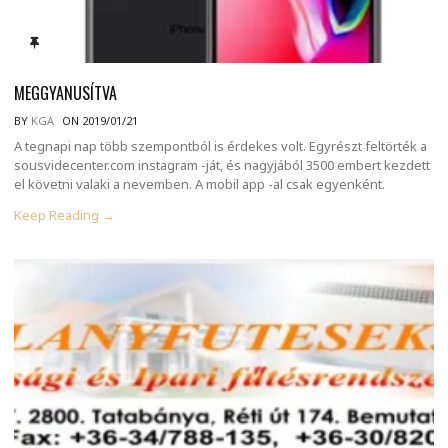
MEGGYANUSÍTVA
BY
KGA
ON 2019/01/21
A tegnapi nap több szempontból is érdekes volt. Egyrészt feltörték a
sousvidecenter.com instagram -ját, és nagyjából 3500 embert kezdett
el követni valaki a nevemben. A mobil app -al csak egyenként.
Keep Reading →