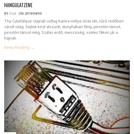
HANGULATZENE
BY
KGA
ON 2019/04/04
Thy Catafalque: Hajnali csillag Kamra mélye óriás tér, sűrű redőben
zárult világ. Sejtek közt alszunk, dunyhában fény, piroslón táncol,
piroslón táncol még. Szálas erdő, messziség, szeles fákon jár a
hajnali.
Keep Reading →