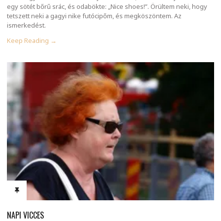
egy sötét bőrű srác, és odabökte: „Nice shoes!”. Örültem neki, hogy
tetszett neki a gagyi nike futócipőm, és megköszöntem. Az
ismerkedést.
Keep Reading →
NAPI VICCES