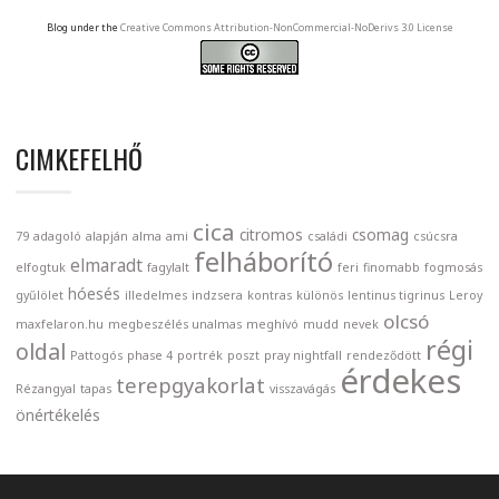
Blog under the
Creative Commons Attribution-NonCommercial-NoDerivs 3.0 License
CIMKEFELHŐ
cica
citromos
csomag
79
adagoló
alapján
alma
ami
családi
csúcsra
felháborító
elmaradt
elfogtuk
fagylalt
feri
finomabb
fogmosás
hóesés
gyűlölet
illedelmes
indzsera
kontras
különös
lentinus tigrinus
Leroy
olcsó
maxfelaron.hu
megbeszélés unalmas
meghívó
mudd
nevek
régi
oldal
Pattogós
phase 4
portrék
poszt
pray nightfall
rendeződött
érdekes
terepgyakorlat
Rézangyal
tapas
visszavágás
önértékelés