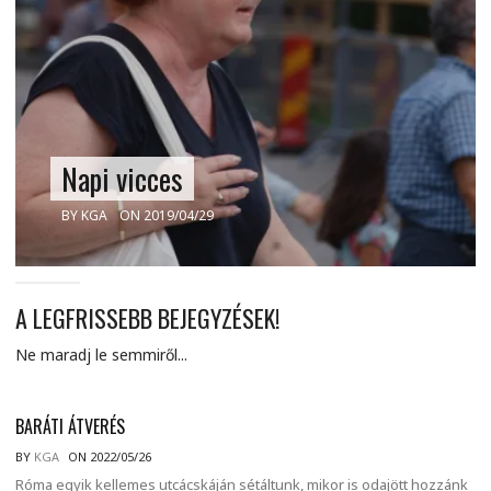
Napi vicces
BY
KGA
ON 2019/04/29
A LEGFRISSEBB BEJEGYZÉSEK!
Ne maradj le semmiről...
BARÁTI ÁTVERÉS
BY
KGA
ON 2022/05/26
Róma egyik kellemes utcácskáján sétáltunk, mikor is odajött hozzánk