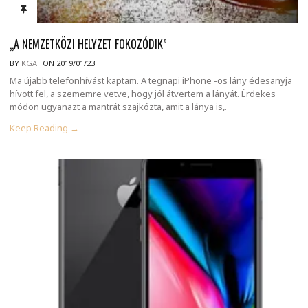
„A NEMZETKÖZI HELYZET FOKOZÓDIK”
BY
KGA
ON 2019/01/23
Ma újabb telefonhívást kaptam. A tegnapi iPhone -os lány édesanyja
hívott fel, a szememre vetve, hogy jól átvertem a lányát. Érdekes
módon ugyanazt a mantrát szajkózta, amit a lánya is,.
Keep Reading →