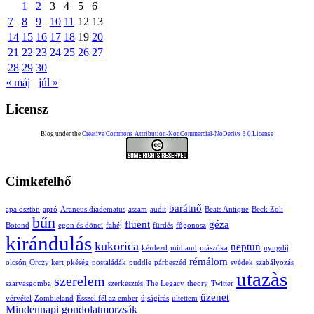
1
2
3
4
5
6
7
8
9
10
11
12
13
14
15
16
17
18
19
20
21
22
23
24
25
26
27
28
29
30
« máj
júl »
Licensz
Blog under the
Creative Commons Attribution-NonCommercial-NoDerivs 3.0 License
Cimkefelhő
barátnő
apa ösztön
apró
Araneus diadematus
assam
audit
Beats Antique
Beck Zoli
bűn
fluent
géza
Botond
egon és dönci
fahéj
fürdés
főgonosz
kirándulás
kukorica
neptun
kérdezd
midland
mászóka
nyugdíj
rémálom
olcsón
Orczy kert
pkéség
postaládák
puddle
párbeszéd
svédek
szabályozás
utazàs
szerelem
szarvasgomba
szerkesztés
The Legacy
theory
Twitter
üzenet
vérvétel
Zombieland
Ésszel fél az ember
újságírás
ültettem
Mindennapi gondolatmorzsák