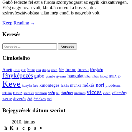
Gabó fedezte fel ezt a furcsa szörnybogarat az egyik kirakatüvegen.
Elég nagy rovar volt, kb. 4.5 cm volt a hossza, de a
szárnyfesztávolsága talán még ennél is nagyobb volt.
Keep Reading →
Keresés
Keresés:
Cimkefelhő
Anett
finom
furcsa
fénykép
aranyos
busz
film
ciki
drága
ebéd
fényképezés
gabo
hangulat
gomba
gyanús
hiba
hibás
hideg
IKEA
jó
Keve
nori
különleges
mókás
munka
probléma
lakás
konyha
kép
vicces
rossz
szép
vélemény
történet
reklám
szerelés
szomorú
tél
unalmas
videó
zene
átverés
érd
érdekes
étel
Bejegyzések dátum szerint
2010. június
h
K
s
c
p
s
v