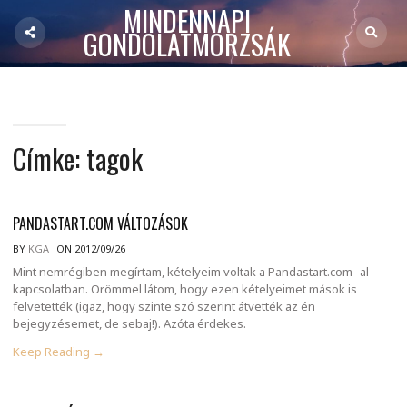
MINDENNAPI
GONDOLATMORZSÁK
Címke:
tagok
PANDASTART.COM VÁLTOZÁSOK
BY
KGA
ON 2012/09/26
Mint nemrégiben megírtam, kételyeim voltak a Pandastart.com -al
kapcsolatban. Örömmel látom, hogy ezen kételyeimet mások is
felvetették (igaz, hogy szinte szó szerint átvették az én
bejegyzésemet, de sebaj!). Azóta érdekes.
Keep Reading →