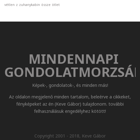
vétlen
z
zuhanykabin
össze
ötlet
MINDENNAPI
GONDOLATMORZSÁ
Képek-, gondolatok-, és minden más!
Az oldalon megjelenő minden tartalom, beleérve a cikkeket,
fényképeket az én (Keve Gábor) tulajdonom. további
felhasználásuk engedélyhez kötött!
Copyright 2001 - 2018, Keve Gábor