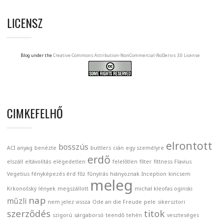
LICENSZ
Blog under the
Creative Commons Attribution-NonCommercial-NoDerivs 3.0 License
CIMKEFELHŐ
elrontott
bosszús
ACI
anyag
benézte
buttlers
cián
egy személyre
erdő
elszáll
eltávolítás
elégedetlen
felelőtlen
filter
fittness
Flavius
Vegetius
fényképezés érd
főz
fűnyírás
hiányoznak
Inception
kincsem
meleg
Krkonošský
lények
megszállott
michal kleofas oginski
nap
műzli
nem jelez vissza
Ode an die Freude
pele
sikersztori
szerződés
titok
szigorú
sárgaborsó
teendő
tehén
veszteséges