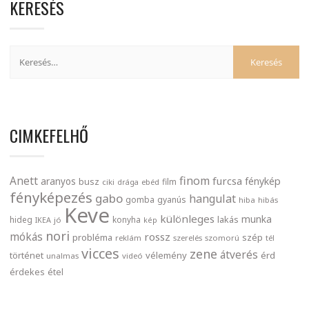
KERESÉS
CIMKEFELHŐ
finom
Anett
furcsa
fénykép
aranyos
busz
film
ciki
drága
ebéd
fényképezés
gabo
hangulat
gomba
gyanús
hiba
hibás
Keve
különleges
munka
lakás
hideg
konyha
IKEA
jó
kép
nori
mókás
rossz
probléma
szép
reklám
szerelés
szomorú
tél
vicces
zene
átverés
történet
vélemény
érd
unalmas
videó
érdekes
étel