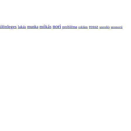
nori
ülönleges
mókás
rossz
munka
probléma
lakás
reklám
szerelés
szomorú