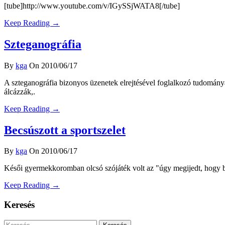
[tube]http://www.youtube.com/v/IGySSjWATA8[/tube]
Keep Reading →
Szteganográfia
By
kga
On 2010/06/17
A szteganográfia bizonyos üzenetek elrejtésével foglalkozó tudományág 
álcázzák,.
Keep Reading →
Becsúszott a sportszelet
By
kga
On 2010/06/17
Késői gyermekkoromban olcsó szójáték volt az "úgy megijedt, hogy becs
Keep Reading →
Keresés
Keresés: