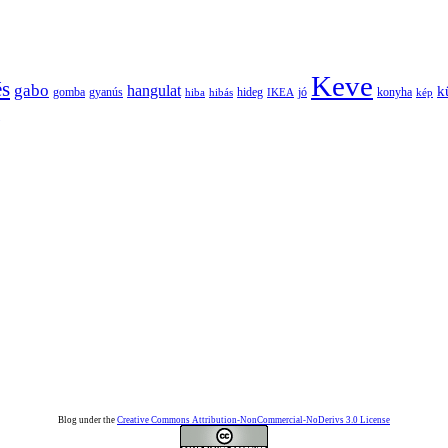
Keve
és
gabo
hangulat
k
gomba
gyanús
hiba
hibás
hideg
IKEA
jó
konyha
kép
Blog under the
Creative Commons Attribution-NonCommercial-NoDerivs 3.0 License