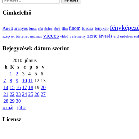
Cimkefelhő
fényképez
Anett
finom
furcsa
fénykép
aranyos
busz
film
ciki
drága
ebéd
vicces
zene
átverés
szép
vélemény
érd
történet
érdekes
étel
tél
unalmas
videó
Bejegyzések dátum szerint
2010. június
h
K
s
c
p
s
v
1
2
3
4
5
6
7
8
9
10
11
12
13
14
15
16
17
18
19
20
21
22
23
24
25
26
27
28
29
30
« máj
júl »
Licensz