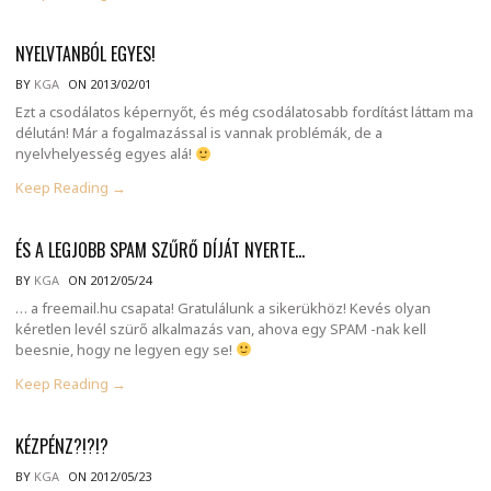
NYELVTANBÓL EGYES!
BY
KGA
ON 2013/02/01
Ezt a csodálatos képernyőt, és még csodálatosabb fordítást láttam ma
délután! Már a fogalmazással is vannak problémák, de a
nyelvhelyesség egyes alá!
Keep Reading →
ÉS A LEGJOBB SPAM SZŰRŐ DÍJÁT NYERTE…
BY
KGA
ON 2012/05/24
… a freemail.hu csapata! Gratulálunk a sikerükhöz! Kevés olyan
kéretlen levél szürő alkalmazás van, ahova egy SPAM -nak kell
beesnie, hogy ne legyen egy se!
Keep Reading →
KÉZPÉNZ?!?!?
BY
KGA
ON 2012/05/23