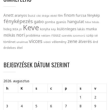
finom
Anett
furcsa
fénykép
aranyos
busz
film
ciki
drága
ebéd
fényképezés
gabo
hangulat
gomba
gyanús
hiba
hibás
Keve
különleges
munka
lakás
hideg
konyha
IKEA
jó
kép
nori
mókás
rossz
probléma
szép
reklám
szerelés
szomorú
tél
vicces
zene
átverés
történet
vélemény
érd
unalmas
videó
érdekes
étel
BEJEGYZÉSEK DÁTUM SZERINT
2026. augusztus
h
K
s
c
p
s
v
1
2
3
4
5
6
7
8
9