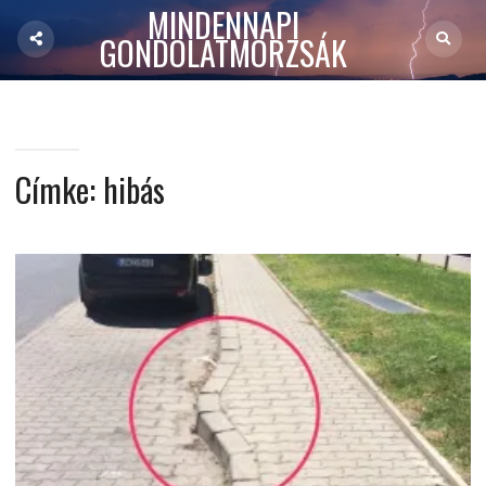
MINDENNAPI
GONDOLATMORZSÁK
Címke:
hibás