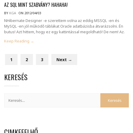
AZ SQL MINT SZABVÁNY? HAHAHA!
BY
KGA
ON 2012/04/03
NHibernate Designer -e szerettem volna az eddig MSSQL -en és
MySQL -en jól működő táblákat Oracle adatbázisba átvarázsolni. Én
butus! Azt hittem, hogy ez egy kattintással megoldható! De nem! Az.
Keep Reading →
1
2
3
Next →
KERESÉS
CIMKEFELHŐ