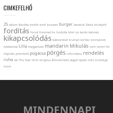
CIMKEFELHŐ
25
burger
album
Bazilika
bedölt
beef
boolean
darabok
Dávid
elcsépelt
fordítás
forest
freemail.hu
Godzilla
hitel
iso
karibi
katonás
kikapcsolódás
kiábrándult
krumpli
kórház
könnyűnek
mandarin
Mikulás
Lilla
lelakatolva
magyarázat
nem ismeri fel
pörgés
rendelés
pogácsa
népirtás
pihentető
református
ruha
stb
This Year
töröl
vergilius
Álmodoztató vágyol
ájulás
ízlés
önzősége
össze
MINDENNAPI