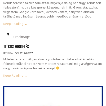
Rendszeresen találkozom azzal (milyen jó dolog pénzügyi rendszert
fejleszteni), hogy a készpénzt kézpénznek írják! Gyors statisztikát
végeztem Google keresővel, kíváncsi voltam, hány web oldalon
található meg hibásan. Legnagyobb megdöbbenésemre, több.
Keep Reading →
TITKOS HIRDETÉS
BY
KGA
ON 2012/05/07
Mi lehet az a termék, amelyet a youtube.com fekete háttérrel és
fekete betűkkel hirdet? Nem mertem rákattintani, még a végén valami
nagy zsiványságnak leszek a tanúja!
Keep Reading →