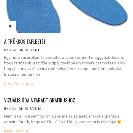
A TRÜKKÖS TAPLBETÉT
BY
KGA
ON 2013/11/11
Egy hete vásároltam talpbetétet a cipőmbe, mert meggyőződésem,
hogy tartósabb lesz tőle a cipő, továbbá olyannyira csámpásan járok,
hogy bizonyos részeit a cipő belsejének kikoptatom hónapok alatt.
Biztosra mentem, és.
Keep Reading →
VIZUÁLIS ÓDA A FÁRADT GRAFIKUSHOZ
BY
KGA
ON 2013/06/10
Nem is kell ide semmit írni! Ez lenne az az eset, amikor a grafikus
annyira fáradt, hogy a CTRL+C és CTRL+V parancsot is elszúrja!
Keep Reading →