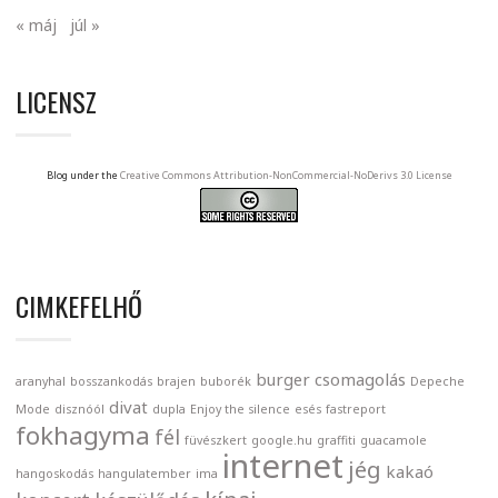
« máj
júl »
LICENSZ
Blog under the
Creative Commons Attribution-NonCommercial-NoDerivs 3.0 License
CIMKEFELHŐ
burger
csomagolás
aranyhal
bosszankodás
brajen
buborék
Depeche
divat
Mode
disznóól
dupla
Enjoy the silence
esés
fastreport
fokhagyma
fél
füvészkert
google.hu
graffiti
guacamole
internet
jég
kakaó
hangoskodás
hangulatember
ima