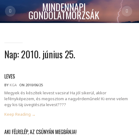
MINDENNAPI
GONDOLATMORZSÁK
Nap:
2010. június 25.
LEVES
BY
KGA
ON 2010/06/25
Megyek és készítek levest vacsira! Ha jól sikerül, akkor
lefényképezem, és megosztom a nagyérdeműnek! Ki enne velem
egy kis táj üvegtészta levest????
Keep Reading →
AKI FÉLRELÉP, AZ CSÚNYÁN MEGBÁNJA!