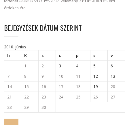
vicces
zene
átverés
történet
vélemény
érd
unalmas
videó
érdekes
étel
BEJEGYZÉSEK DÁTUM SZERINT
2010. június
h
K
s
c
p
s
v
1
2
3
4
5
6
7
8
9
10
11
12
13
14
15
16
17
18
19
20
21
22
23
24
25
26
27
28
29
30