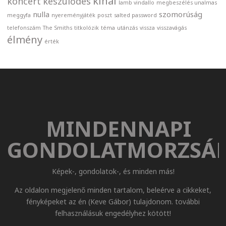
kínai
koncert
készülődés
lamb vindallo
megbeszélés unalmas
nulla
szomorúság
meggyfa
nyereményjáték
poszt
salted password
telefonszám
The Smiths
titkolózik
téma
utánzás
vissza
visszavágás
élmény
érték
MINDENNAPI
GONDOLATMORZSÁ
Képek-, gondolatok-, és minden más!
Az oldalon megjelenő minden tartalom, beleérve a cikkeket,
fényképeket az én (Keve Gábor) tulajdonom. további
felhasználásuk engedélyhez kötött!