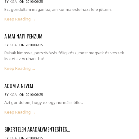
BY
KGA
ON 2010/06/25
Ezt gondoltam magamba, amikor ma este hazafele jöttem.
Keep Reading →
A MAI NAPI PENZUM
BY
KGA
ON 2010/06/25
Ruhák kimosva, porszívózás félig kész, most megyek és veszek
lisztet az Acuhan -ba!
Keep Reading →
ADOM A NEVEM
BY
KGA
ON 2010/06/25
Azt gondolom, hogy ez egy normális ötlet.
Keep Reading →
SIKERTELEN AKADÁLYMENTESÍTÉS…
BY
KGA
ON 2010/06/25