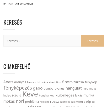
BY
KGA
ON 2010/06/25
KERESÉS
CIMKEFELHŐ
finom
Anett
furcsa
fénykép
aranyos
busz
film
ciki
drága
ebéd
fényképezés
gabo
hangulat
gomba
gyanús
hiba
hibás
Keve
különleges
munka
lakás
hideg
konyha
IKEA
jó
kép
nori
mókás
rossz
probléma
szép
reklám
szerelés
szomorú
tél