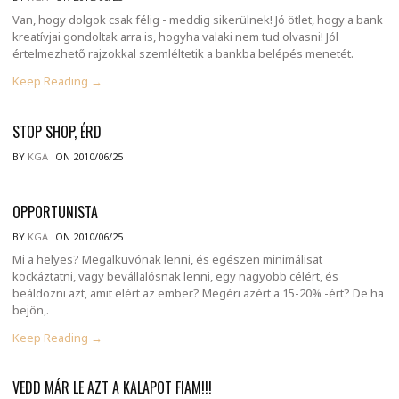
Van, hogy dolgok csak félig - meddig sikerülnek! Jó ötlet, hogy a bank
kreatívjai gondoltak arra is, hogyha valaki nem tud olvasni! Jól
értelmezhető rajzokkal szemléltetik a bankba belépés menetét.
Keep Reading →
STOP SHOP, ÉRD
BY
KGA
ON 2010/06/25
OPPORTUNISTA
BY
KGA
ON 2010/06/25
Mi a helyes? Megalkuvónak lenni, és egészen minimálisat
kockáztatni, vagy bevállalósnak lenni, egy nagyobb célért, és
beáldozni azt, amit elért az ember? Megéri azért a 15-20% -ért? De ha
bejön,.
Keep Reading →
VEDD MÁR LE AZT A KALAPOT FIAM!!!