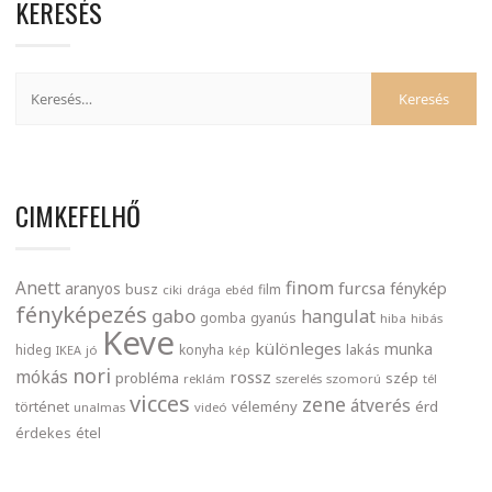
KERESÉS
CIMKEFELHŐ
finom
Anett
furcsa
fénykép
aranyos
busz
film
ciki
drága
ebéd
fényképezés
gabo
hangulat
gomba
gyanús
hiba
hibás
Keve
különleges
munka
lakás
hideg
konyha
IKEA
jó
kép
nori
mókás
rossz
probléma
szép
reklám
szerelés
szomorú
tél
vicces
zene
átverés
történet
vélemény
érd
unalmas
videó
érdekes
étel