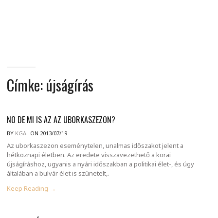
MINDENNAPI
GONDOLATMORZSÁK
Címke:
újságírás
NO DE MI IS AZ AZ UBORKASZEZON?
BY
KGA
ON 2013/07/19
Az uborkaszezon eseménytelen, unalmas időszakot jelent a
hétköznapi életben. Az eredete visszavezethető a korai
újságíráshoz, ugyanis a nyári időszakban a politikai élet-, és úgy
általában a bulvár élet is szünetelt,.
Keep Reading →