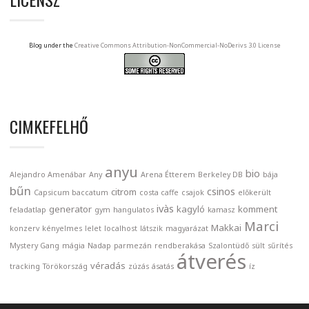
Blog under the
Creative Commons Attribution-NonCommercial-NoDerivs 3.0 License
CIMKEFELHŐ
anyu
bio
Alejandro Amenábar
Any
Arena Étterem
Berkeley DB
bája
bűn
csinos
citrom
Capsicum baccatum
costa caffe
csajok
előkerült
ivàs
generator
kagyló
komment
feladatlap
gym
hangulatos
kamasz
Marci
Makkai
konzerv
kényelmes
lelet
localhost
látszik
magyarázat
Mystery Gang
mágia
Nadap
parmezán
rendberakása
Szalontüdő
sült
sűrítés
átverés
véradás
tracking
Törökország
zúzás
ásatás
íz