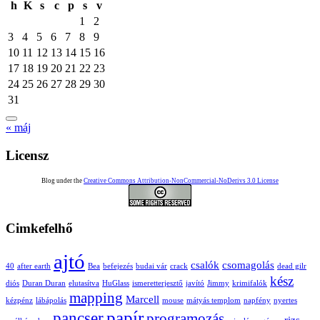
h
K
s
c
p
s
v
1
2
3
4
5
6
7
8
9
10
11
12
13
14
15
16
17
18
19
20
21
22
23
24
25
26
27
28
29
30
31
« máj
Licensz
Blog under the
Creative Commons Attribution-NonCommercial-NoDerivs 3.0 License
Cimkefelhő
ajtó
csalók
csomagolás
40
after earth
Bea
befejezés
budai vár
crack
dead gilr
kész
diós
Duran Duran
elutasítva
HuGlass
ismeretterjesztő
javító
Jimmy
krimifalók
mapping
Marcell
kézpénz
lábápolás
mouse
mátyás templom
napfény
nyertes
papír
pancser
programozás
rizs