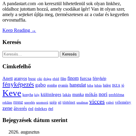
A pandastart.com -on keresztül hihetetlenül sok olyan linkhez,
oldalhoz jutottam hozzá, amely csodákat ígér! Van itt olyan szer,
amely a sejteket újítja meg, (természetesen az a cudar és kegyetlen
orvosmaffia.
Keep Reading →
Keresés
Keresés:
Cimkefelhő
Anett
finom
furcsa
fénykép
aranyos
busz
film
ciki
drága
ebéd
fényképezés
gabo
hangulat
gomba
gyanús
hiba
hibás
hideg
IKEA
jó
Keve
nori
különleges
mókás
munka
probléma
lakás
konyha
kép
vicces
rossz
szép
vélemény
történet
reklám
szerelés
szomorú
tél
unalmas
videó
zene
átverés
érd
érdekes
étel
Bejegyzések dátum szerint
2026. augusztus