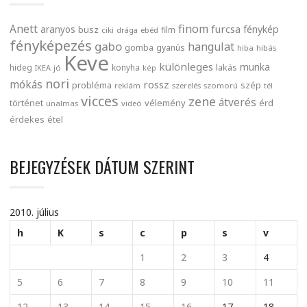
finom
Anett
furcsa
fénykép
aranyos
busz
film
ciki
drága
ebéd
fényképezés
gabo
hangulat
gomba
gyanús
hiba
hibás
Keve
különleges
munka
lakás
hideg
konyha
IKEA
jó
kép
nori
mókás
rossz
probléma
szép
reklám
szerelés
szomorú
tél
vicces
zene
átverés
történet
vélemény
érd
unalmas
videó
érdekes
étel
BEJEGYZÉSEK DÁTUM SZERINT
2010. július
h
K
s
c
p
s
v
1
2
3
4
5
6
7
8
9
10
11
12
13
14
15
16
17
18