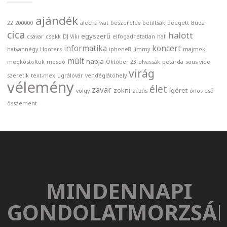
ajándék
22
200000
alecha wat
beszerelés
betiltsák
beégett
Buda
cica
halott
egyszerű
csavar
csekk
DJ Viki
elfogadhatatlan
hall
informatika
koncert
hatvannégy
Hooters
iphone8
Jimmy
majmok
múlt
napja
megkóstoltuk
mosdó
Október 23
olvassák
petárda
sous vide
virág
szeretik
text-mex
ugrálóvár
vendéglátóhely
vélemény
élet
zavar
zokni
ígéret
völgy
zúzás
ónos eső
összement
MINDENNAPI
GONDOLATMORZSÁ