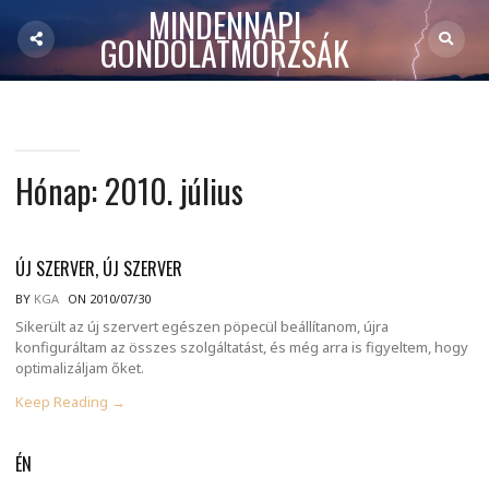
MINDENNAPI
GONDOLATMORZSÁK
Hónap:
2010. július
ÚJ SZERVER, ÚJ SZERVER
BY
KGA
ON 2010/07/30
Sikerült az új szervert egészen pöpecül beállítanom, újra
konfiguráltam az összes szolgáltatást, és még arra is figyeltem, hogy
optimalizáljam őket.
Keep Reading →
ÉN