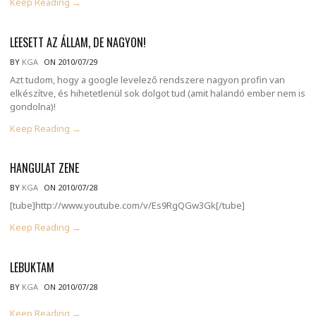
Keep Reading →
LEESETT AZ ÁLLAM, DE NAGYON!
BY
KGA
ON 2010/07/29
Azt tudom, hogy a google levelező rendszere nagyon profin van
elkészítve, és hihetetlenül sok dolgot tud (amit halandó ember nem is
gondolna)!
Keep Reading →
HANGULAT ZENE
BY
KGA
ON 2010/07/28
[tube]http://www.youtube.com/v/Es9RgQGw3Gk[/tube]
Keep Reading →
LEBUKTAM
BY
KGA
ON 2010/07/28
Keep Reading →