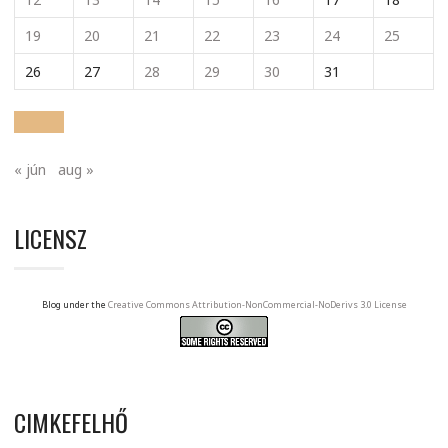
19
20
21
22
23
24
25
26
27
28
29
30
31
« jún
aug »
LICENSZ
Blog under the
Creative Commons Attribution-NonCommercial-NoDerivs 3.0 License
CIMKEFELHŐ