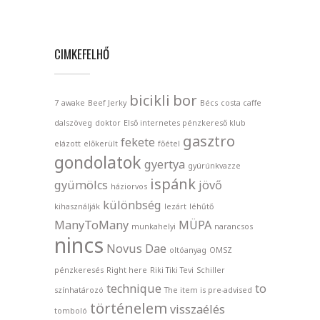
CIMKEFELHŐ
bicikli
bor
7
awake
Beef Jerky
Bécs
costa caffe
dalszöveg
doktor
Első internetes pénzkereső klub
gasztro
fekete
elázott
előkerült
főétel
gondolatok
gyertya
gyúrúnkvazze
ispánk
gyümölcs
jövő
háziorvos
különbség
kihasználják
lezárt
léhűtő
ManyToMany
MÜPA
munkahelyi
narancsos
nincs
Novus Dae
oltóanyag
OMSZ
pénzkeresés
Right here
Riki Tiki Tevi
Schiller
technique
to
színhatározó
The item is pre-advised
történelem
visszaélés
tomboló