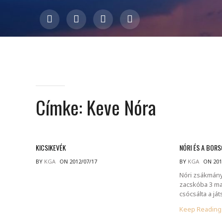
Címke:
Keve Nóra
KICSIKEVÉK
NÓRI ÉS A BOR
BY
KGA
ON 2012/07/17
BY
KGA
ON 201
Nóri zsákmán
zacskóba 3 ma
csócsálta a já
Keep Readin