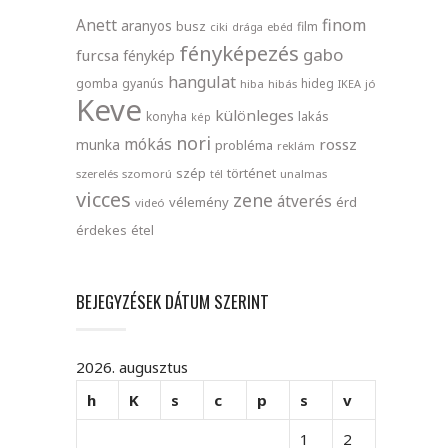
finom
Anett
aranyos
busz
film
ciki
drága
ebéd
fényképezés
gabo
furcsa
fénykép
hangulat
gomba
gyanús
hideg
hiba
hibás
IKEA
jó
Keve
különleges
lakás
konyha
kép
nori
mókás
rossz
munka
probléma
reklám
szép
történet
szerelés
szomorú
tél
unalmas
vicces
zene
átverés
vélemény
érd
videó
érdekes
étel
BEJEGYZÉSEK DÁTUM SZERINT
2026. augusztus
h
K
s
c
p
s
v
1
2