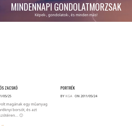
MINDENNAPI GONDOLATMORZSÁK
Képek-, gondolatok-, és minden más!
SÓS ZACSKÓ
PORTRÉK
1/05/25
BY
KGA
ON 2011/05/24
yolt magának egy műanyag
réknyi borsót, és azt
tszótéren… 🙂
g →