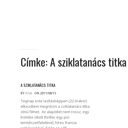
Címke:
A sziklatanács titka
A SZIKLATANÁCS TITKA
BY
KGA
ON 2011/08/15
Tegnap este lazításképpen (22 órakor)
elkezdtem megnézni a sziklatanács titka
című filmet. Az alapötlet nem rossz, egy
krimibe oltott thriller, egy pici
természetfelettivel, híres francia
színészekkel. Talán az a fő.