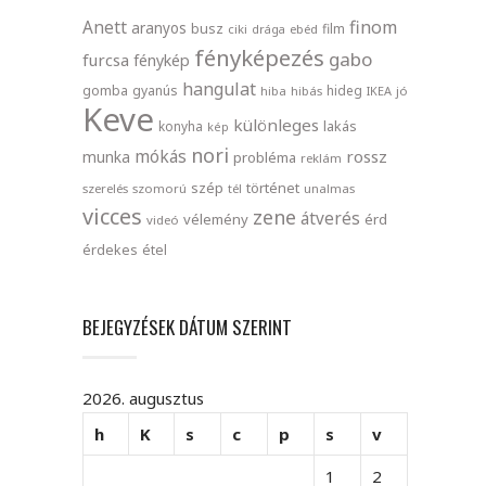
finom
Anett
aranyos
busz
film
ciki
drága
ebéd
fényképezés
gabo
furcsa
fénykép
hangulat
gomba
gyanús
hideg
hiba
hibás
IKEA
jó
Keve
különleges
lakás
konyha
kép
nori
mókás
rossz
munka
probléma
reklám
szép
történet
szerelés
szomorú
tél
unalmas
vicces
zene
átverés
vélemény
érd
videó
érdekes
étel
BEJEGYZÉSEK DÁTUM SZERINT
2026. augusztus
h
K
s
c
p
s
v
1
2