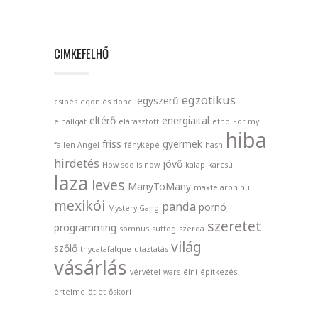
CIMKEFELHŐ
egzotikus
egyszerű
csípés
egon és dönci
eltérő
energiaital
elhallgat
elárasztott
etno
For my
hiba
friss
gyermek
fallen Angel
fényképé
hash
hirdetés
jövő
How soo is now
kalap
karcsú
laza
leves
ManyToMany
maxfelaron.hu
mexikói
panda
pornó
Mystery Gang
szeretet
programming
somnus
suttog
szerda
világ
szőlő
thycatafalque
utaztatás
vásárlás
vérvétel
wars
élni
építkezés
értelme
ötlet
őskori