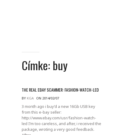
Címke:
buy
THE REAL EBAY SCAMMER: FASHION-WATCH-LED
BY
KGA
ON 2014/02/07
3 month ago i buy’d a new 16Gb USB key
from this e-bay seller:
http://www.ebay.com/usr/fashion-watch-
led I’m too careless, and after, i received the
package, wroting a very good feedback.
After.