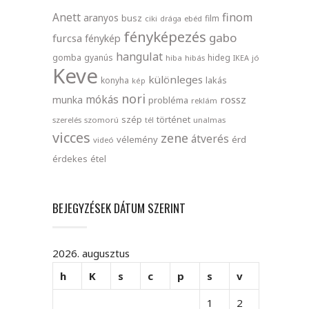
finom
Anett
aranyos
busz
film
ciki
drága
ebéd
fényképezés
gabo
furcsa
fénykép
hangulat
gomba
gyanús
hideg
hiba
hibás
IKEA
jó
Keve
különleges
lakás
konyha
kép
nori
mókás
rossz
munka
probléma
reklám
szép
történet
szerelés
szomorú
tél
unalmas
vicces
zene
átverés
vélemény
érd
videó
érdekes
étel
BEJEGYZÉSEK DÁTUM SZERINT
2026. augusztus
h
K
s
c
p
s
v
1
2