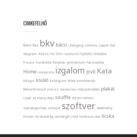
CIMKEFELHŐ
bkv
bácsi
Bahn Bao
changing
cotinou
csajok
Dal
diagram
doboz.me
Dóri
evolúció
fejlődés
feltaláló
frizura
Fundoklia
fűnyírás
gimnázium
harmadika
izgalom
Kata
Home
jövő
iisexpress
kiváló
kifogni
kollégium
lélek kommandó
plakát
Menetmetsző
móricz
narancsos
népszámlálás
souffle
royal
so many days
steven wilson
szoftver
szarvasgomba
szimpla
találmány
ócska
thrash
térdnadrág
vendéglő
zöld lombszöcske