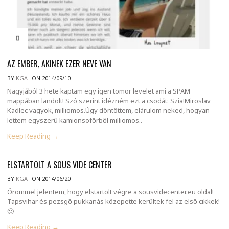
AZ EMBER, AKINEK EZER NEVE VAN
BY
KGA
ON 2014/09/10
Nagyjából 3 hete kaptam egy igen tömör levelet ami a SPAM
mappában landolt! Szó szerint idézném ezt a csodát: Szia!Miroslav
Kadlec vagyok, milliomos.Úgy döntöttem, elárulom neked, hogyan
lettem egyszerű kamionsofőrből milliomos..
Keep Reading →
ELSTARTOLT A SOUS VIDE CENTER
BY
KGA
ON 2014/06/20
Örömmel jelentem, hogy elstartolt végre a sousvidecenter.eu oldal!
Tapsvihar és pezsgő pukkanás közepette kerültek fel az első cikkek!
🙂
Keep Reading →