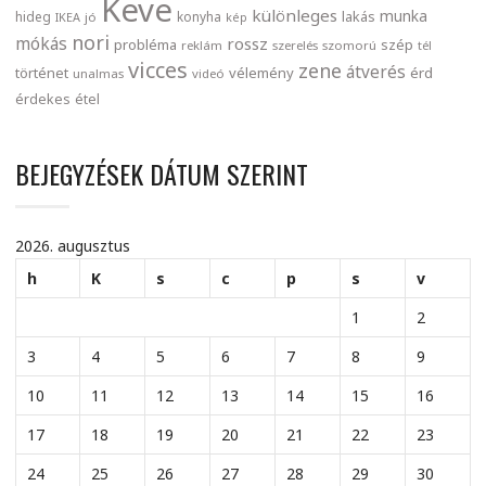
Keve
különleges
munka
lakás
hideg
konyha
IKEA
jó
kép
nori
mókás
rossz
probléma
szép
reklám
szerelés
szomorú
tél
vicces
zene
átverés
történet
vélemény
érd
unalmas
videó
érdekes
étel
BEJEGYZÉSEK DÁTUM SZERINT
2026. augusztus
h
K
s
c
p
s
v
1
2
3
4
5
6
7
8
9
10
11
12
13
14
15
16
17
18
19
20
21
22
23
24
25
26
27
28
29
30