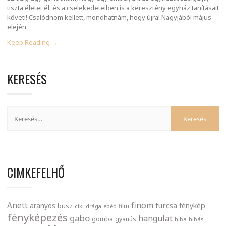
tiszta életet él, és a cselekedeteiben is a keresztény egyház tanításait
követi! Csalódnom kellett, mondhatnám, hogy újra! Nagyjából május
elején.
Keep Reading →
KERESÉS
CIMKEFELHŐ
finom
Anett
furcsa
fénykép
aranyos
busz
film
ciki
drága
ebéd
fényképezés
gabo
hangulat
gomba
gyanús
hiba
hibás