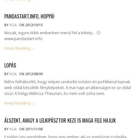
PANDASTART.INFO, HOPPÁ!
BY
KGA
ON 2012/10/15
Nicsak, egyre több emberben merül fel a kétely… 🙂
www.pandastart.info
Keep Reading →
LOPÁS
BY
KGA
ON 2012/08/09
Néha felháborító, hogy milyen undorító módon és pofátlanul lopnak
web oldal készítők fényképeket. A mai napi arcátlanságot ez az oldal
viszi: A hölgy Mélissa Theurian, és nem volt soha sem.
Keep Reading →
ÁLSZENT, AVAGY A LELKIPÁSZTOR KEZE IS MAGA FELE HAJLIK
BY
KGA
ON 2011/11/08
Ezidáig úgy gondoltam, hogy egy ember, aki az egyházat szolgálja,