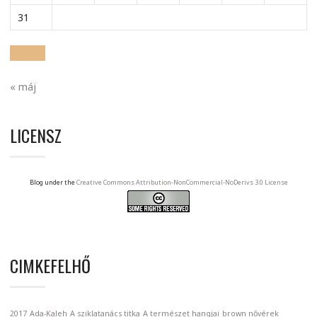
31
« máj
LICENSZ
Blog under the
Creative Commons Attribution-NonCommercial-NoDerivs 3.0 License
CIMKEFELHŐ
2017
Ada-Kaleh
A sziklatanács titka
A természet hangjai
brown nővérek