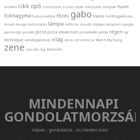
cikk
cipő
fluent
brutális
connection
cruise
csekk
elkészítés
ellopták
gabo
fokhagyma
főzés
hamis
funkcionalitas
holdfogyatkozás
lámpa
kinekt design
költöztetés
mfttt.hu
mosdó
mátyás templom
nyugta
régen
pizza
pizza univerzum
parmezán
pirulák
postaládák
példa
syr
világ
technique
vendéglátóhely
véres
vöröslencse
Watch My Dying
zene
zsarolás
Ági
áttekintő
MINDENNAPI
GONDOLATMORZSÁ
Képek-, gondolatok-, és minden más!