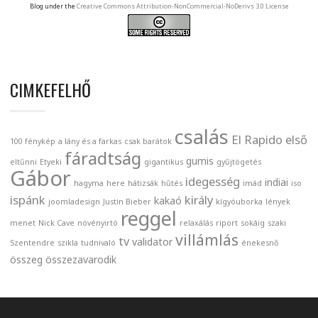
Blog under the
Creative Commons Attribution-NonCommercial-NoDerivs 3.0 License
CIMKEFELHŐ
csalás
El Rapido
első
100 fénykép
a lány és a farkas
csak barátok
fáradtság
gumis
eltűnni
Etyeki
gigantikus
gyűjtögetés
Gábor
idegesség
indiai
hagyma
here
hátizsák
hűtés
imád
iso
ispánk
király
kakaó
joomladesign
Justin Bieber
kígyóuborka
lények
reggel
menet
Nick Cave
növényirtó
relaxálás
riport
sokáig
szaki
villámlás
tv
validator
Szentendre
szikla
tudnivaló
énekesnő
összeg
összezavarodik