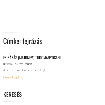
MINDENNAPI
GONDOLATMORZSÁK
Címke:
fejrázás
FEJRÁZÁS (MAJDNEM) TUDOMÁNYOSAN!
BY
KGA
ON 2011/08/10
Azaz hogyan kell korpázni! 🙂
Keep Reading →
KERESÉS