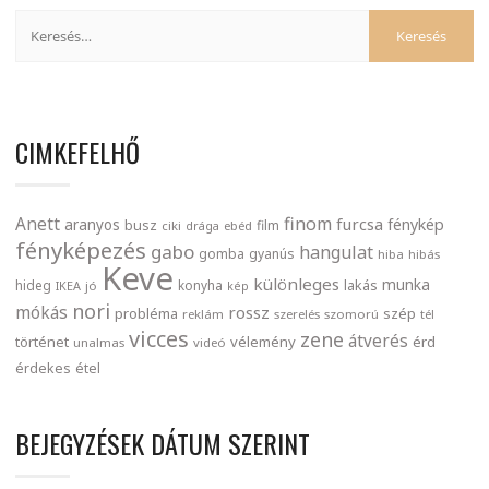
CIMKEFELHŐ
finom
Anett
furcsa
fénykép
aranyos
busz
film
ciki
drága
ebéd
fényképezés
gabo
hangulat
gomba
gyanús
hiba
hibás
Keve
különleges
munka
lakás
hideg
konyha
IKEA
jó
kép
nori
mókás
rossz
probléma
szép
reklám
szerelés
szomorú
tél
vicces
zene
átverés
történet
vélemény
érd
unalmas
videó
érdekes
étel
BEJEGYZÉSEK DÁTUM SZERINT