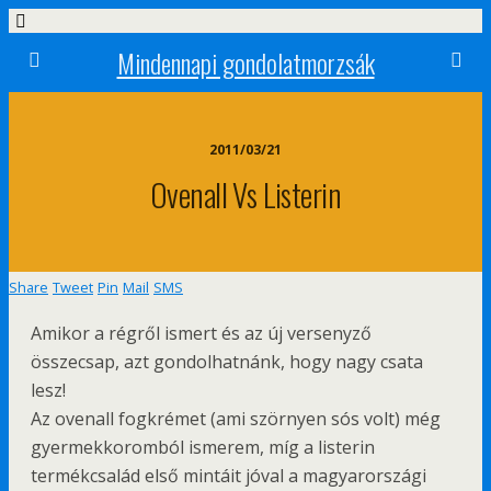
Mindennapi gondolatmorzsák
2011/03/21
Ovenall Vs Listerin
Share
Tweet
Pin
Mail
SMS
Amikor a régről ismert és az új versenyző
összecsap, azt gondolhatnánk, hogy nagy csata
lesz!
Az ovenall fogkrémet (ami szörnyen sós volt) még
gyermekkoromból ismerem, míg a listerin
termékcsalád első mintáit jóval a magyarországi