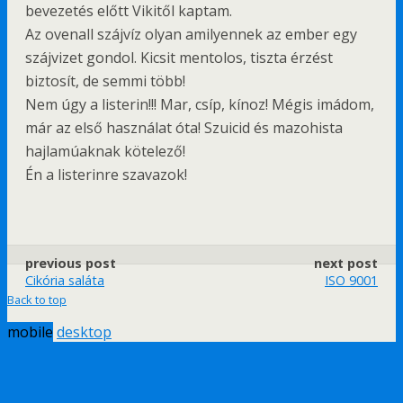
bevezetés előtt Vikitől kaptam.
Az ovenall szájvíz olyan amilyennek az ember egy
szájvizet gondol. Kicsit mentolos, tiszta érzést
biztosít, de semmi több!
Nem úgy a listerin!!! Mar, csíp, kínoz! Mégis imádom,
már az első használat óta! Szuicid és mazohista
hajlamúaknak kötelező!
Én a listerinre szavazok!
previous post
next post
Cikória saláta
ISO 9001
Back to top
mobile
desktop