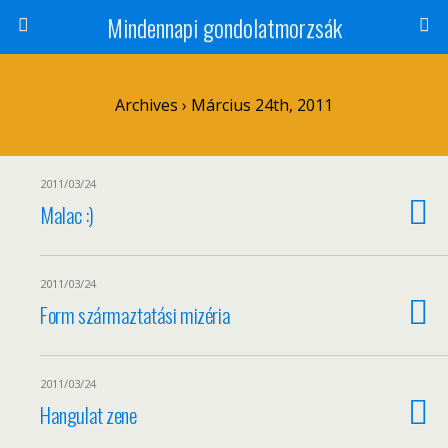
Mindennapi gondolatmorzsák
Archives › Március 24th, 2011
2011/03/24
Malac :)
2011/03/24
Form származtatási mizéria
2011/03/24
Hangulat zene