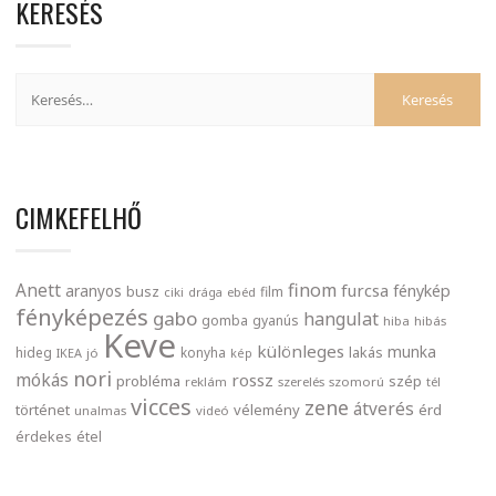
KERESÉS
CIMKEFELHŐ
finom
Anett
furcsa
fénykép
aranyos
busz
film
ciki
drága
ebéd
fényképezés
gabo
hangulat
gomba
gyanús
hiba
hibás
Keve
különleges
munka
lakás
hideg
konyha
IKEA
jó
kép
nori
mókás
rossz
probléma
szép
reklám
szerelés
szomorú
tél
vicces
zene
átverés
történet
vélemény
érd
unalmas
videó
érdekes
étel