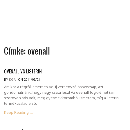
MINDENNAPI
GONDOLATMORZSÁK
Címke:
ovenall
OVENALL VS LISTERIN
BY
KGA
ON 2011/03/21
Amikor a régről ismert és az új versenyző összecsap, azt
gondolhatnánk, hogy nagy csata lesz! Az ovenall fogkrémet (ami
szörnyen sós volt) még gyermekkoromból ismerem, míg a listerin
termékcsalád első.
Keep Reading →