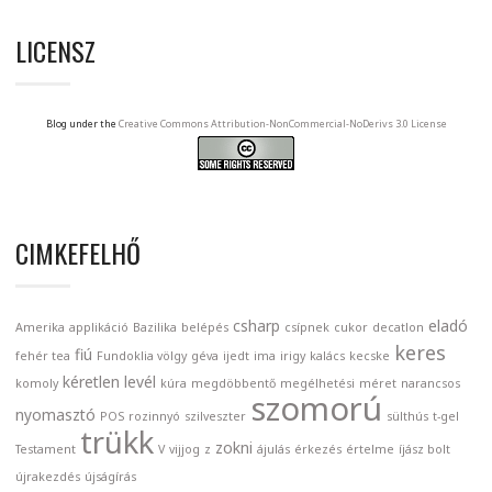
LICENSZ
Blog under the
Creative Commons Attribution-NonCommercial-NoDerivs 3.0 License
CIMKEFELHŐ
csharp
eladó
Amerika
applikáció
Bazilika
belépés
csípnek
cukor
decatlon
keres
fiú
fehér tea
Fundoklia völgy
géva
ijedt
ima
irigy
kalács
kecske
kéretlen levél
komoly
kúra
megdöbbentő
megélhetési
méret
narancsos
szomorú
nyomasztó
POS
rozinnyó
szilveszter
sülthús
t-gel
trükk
zokni
Testament
V
vijjog
z
ájulás
érkezés
értelme
íjász bolt
újrakezdés
újságírás