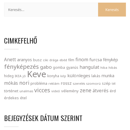
CIMKEFELHŐ
finom
Anett
furcsa
fénykép
aranyos
busz
film
ciki
drága
ebéd
fényképezés
gabo
hangulat
gomba
gyanús
hiba
hibás
Keve
különleges
munka
lakás
hideg
konyha
IKEA
jó
kép
nori
mókás
rossz
probléma
szép
reklám
szerelés
szomorú
tél
vicces
zene
átverés
történet
vélemény
érd
unalmas
videó
érdekes
étel
BEJEGYZÉSEK DÁTUM SZERINT