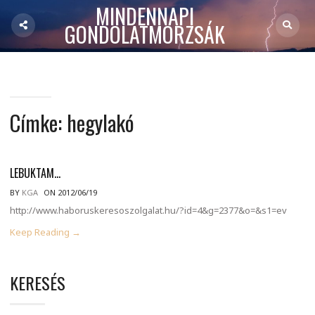
MINDENNAPI
GONDOLATMORZSÁK
Címke:
hegylakó
LEBUKTAM…
BY
KGA
ON 2012/06/19
http://www.haboruskeresoszolgalat.hu/?id=4&g=2377&o=&s1=ev
Keep Reading →
KERESÉS