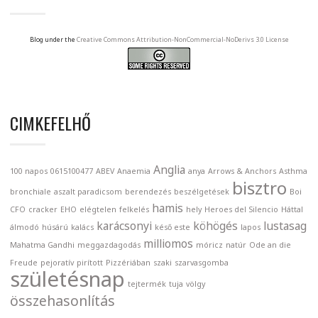
Blog under the
Creative Commons Attribution-NonCommercial-NoDerivs 3.0 License
CIMKEFELHŐ
Anglia
100 napos
0615100477
ABEV
Anaemia
anya
Arrows & Anchors
Asthma
bisztro
bronchiale
aszalt paradicsom
berendezés
beszélgetések
Boi
hamis
CFO
cracker
EHO
elégtelen
felkelés
hely
Heroes del Silencio
Háttal
karácsonyi
köhögés
lustasag
álmodó
húsárú
kalács
késő este
lapos
milliomos
Mahatma Gandhi
meggazdagodás
móricz
natúr
Ode an die
Freude
pejoratív
pirított
Pizzériában
szaki
szarvasgomba
születésnap
tejtermék
tuja
völgy
összehasonlítás