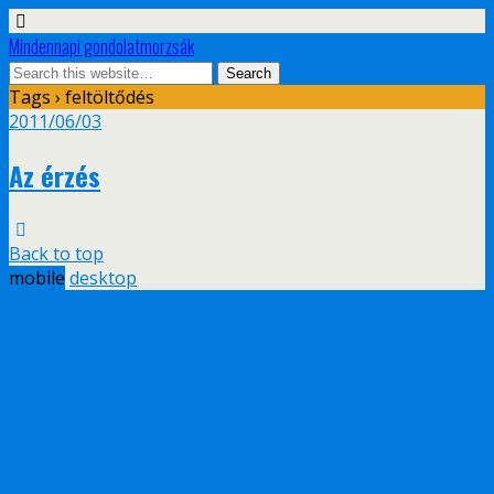
Mindennapi gondolatmorzsák
Tags › feltöltődés
2011/06/03
Az érzés
Back to top
mobile
desktop