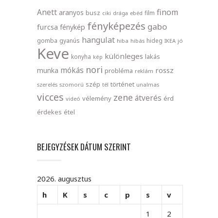
finom
Anett
aranyos
busz
film
ciki
drága
ebéd
fényképezés
gabo
furcsa
fénykép
hangulat
gomba
gyanús
hideg
hiba
hibás
IKEA
jó
Keve
különleges
lakás
konyha
kép
nori
mókás
rossz
munka
probléma
reklám
szép
történet
szerelés
szomorú
tél
unalmas
vicces
zene
átverés
vélemény
érd
videó
érdekes
étel
BEJEGYZÉSEK DÁTUM SZERINT
2026. augusztus
h
K
s
c
p
s
v
1
2