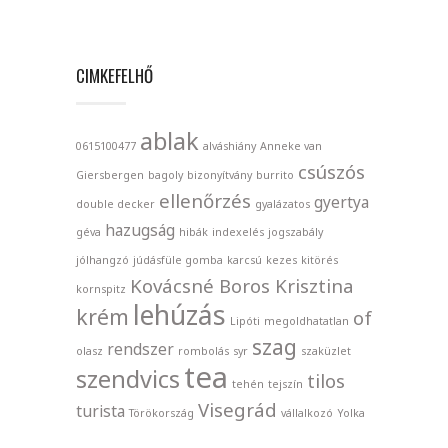
CIMKEFELHŐ
ablak
0615100477
alváshiány
Anneke van
csúszós
Giersbergen
bagoly
bizonyítvány
burrito
ellenőrzés
gyertya
double decker
gyalázatos
hazugság
géva
hibák
indexelés
jogszabály
jólhangzó
júdásfüle gomba
karcsú
kezes
kitörés
Kovácsné Boros Krisztina
kornspitz
lehúzás
krém
of
Lipóti
megoldhatatlan
szag
rendszer
olasz
rombolás
syr
szaküzlet
tea
szendvics
tilos
tehén
tejszín
Visegrád
turista
Törökország
vállalkozó
Yolka