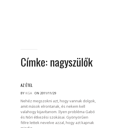
Címke:
nagyszülők
AZ ÉTEL
BY
KGA
ON 2011/11/29
Nehéz megszokni azt, hogy vannak dolgok,
amit mások elrontanak, és nekem kell
valahogy kijavítanom. Ilyen probléma Gabó
és Nóri étkezési szokásai. Gyönyörűen
félre lettek nevelve azzal, hogy azt kapnak
mindig.