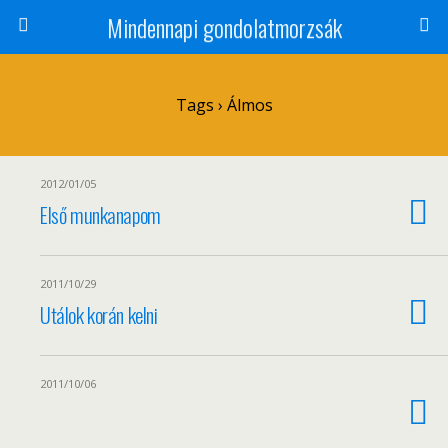
Mindennapi gondolatmorzsák
Tags › Álmos
2012/01/05
Első munkanapom
2011/10/29
Utálok korán kelni
2011/10/06