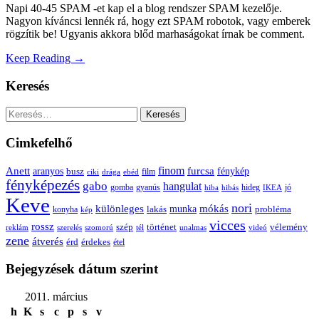
Napi 40-45 SPAM -et kap el a blog rendszer SPAM kezelője.
Nagyon kíváncsi lennék rá, hogy ezt SPAM robotok, vagy emberek
rögzítik be! Ugyanis akkora blőd marhaságokat írnak be comment.
Keep Reading →
Keresés
Keresés:
Cimkefelhő
Anett
finom
furcsa
fénykép
aranyos
busz
film
ciki
drága
ebéd
fényképezés
gabo
hangulat
gomba
gyanús
hiba
hibás
hideg
IKEA
jó
Keve
nori
különleges
mókás
munka
probléma
lakás
konyha
kép
vicces
rossz
szép
vélemény
történet
reklám
szerelés
szomorú
tél
unalmas
videó
zene
átverés
érd
érdekes
étel
Bejegyzések dátum szerint
2011. március
h
K
s
c
p
s
v