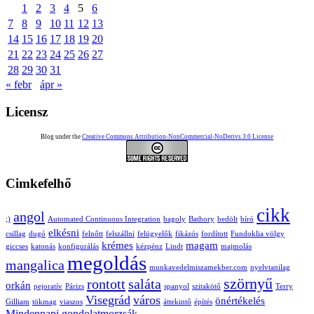
1
2
3
4
5
6
7
8
9
10
11
12
13
14
15
16
17
18
19
20
21
22
23
24
25
26
27
28
29
30
31
« febr
ápr »
Licensz
Blog under the
Creative Commons Attribution-NonCommercial-NoDerivs 3.0 License
Cimkefelhő
cikk
angol
;)
Automated Continuous Integration
bagoly
Bathory
bedölt
bíró
elkésni
csillag
dugó
felnőtt
felszállni
felügyelők
fikázós
fordított
Fundoklia völgy
krémes
magam
giccses
katonás
konfigurálás
kézpénz
Lindt
majmolás
megoldás
mangalica
munkavedelmiszamekber.com
nyelvtanilag
szörnyű
rontott
saláta
orkán
pejoratív
Párizs
spanyol
szitakötő
Terry
Visegrád
város
önértékelés
Gilliam
tökmag
viaszos
áttekintő
építés
Mindennapi gondolatmorzsák