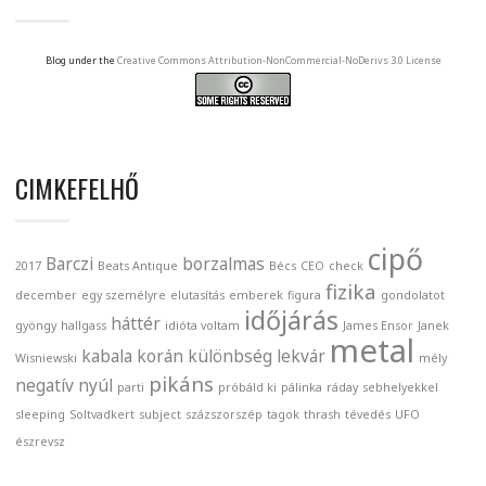
Blog under the
Creative Commons Attribution-NonCommercial-NoDerivs 3.0 License
CIMKEFELHŐ
cipő
Barczi
borzalmas
2017
Beats Antique
Bécs
CEO
check
fizika
december
egy személyre
elutasítás
emberek
figura
gondolatot
időjárás
háttér
gyöngy
hallgass
idióta voltam
James Ensor
Janek
metal
kabala
korán
különbség
lekvár
Wisniewski
mély
pikáns
negatív
nyúl
parti
próbáld ki
pálinka
ráday
sebhelyekkel
sleeping
Soltvadkert
subject
százszorszép
tagok
thrash
tévedés
UFO
észrevsz