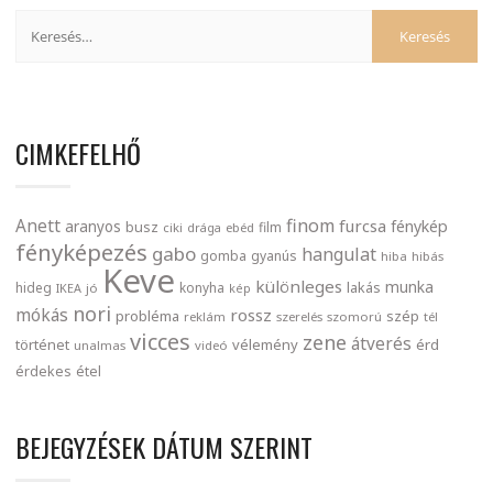
CIMKEFELHŐ
finom
Anett
furcsa
fénykép
aranyos
busz
film
ciki
drága
ebéd
fényképezés
gabo
hangulat
gomba
gyanús
hiba
hibás
Keve
különleges
munka
lakás
hideg
konyha
IKEA
jó
kép
nori
mókás
rossz
probléma
szép
reklám
szerelés
szomorú
tél
vicces
zene
átverés
történet
vélemény
érd
unalmas
videó
érdekes
étel
BEJEGYZÉSEK DÁTUM SZERINT