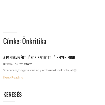
MINDENNAPI
GONDOLATMORZSÁK
Címke:
Önkritika
A PANDAVEZÉRT JÓKOR SZOKOTT JÓ HELYEN ENNI!
BY
KGA
ON 2012/10/05
Szeretem, hogyha van egy embernek önkritikája! 🙂
Keep Reading →
KERESÉS