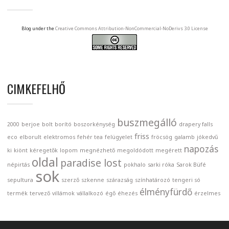
Blog under the
Creative Commons Attribution-NonCommercial-NoDerivs 3.0 License
CIMKEFELHŐ
buszmegálló
2000
berjoe
bolt
borító
boszorkénység
drapery falls
friss
eco
elborult
elektromos
fehér tea
felügyelet
fröcsög
galamb
jókedvű
napozás
ki
kiönt
kéregetők
lopom
megnézhető
megoldódott
megérett
oldal
paradise lost
népirtás
pokhalo
sarki róka
Sarok Büfé
sok
sepultura
szerző
szkenne
szárazság
színhatározó
tengeri só
élményfürdő
termék
tervező
villámok
vállalkozó
égő
éhezés
érzelmes