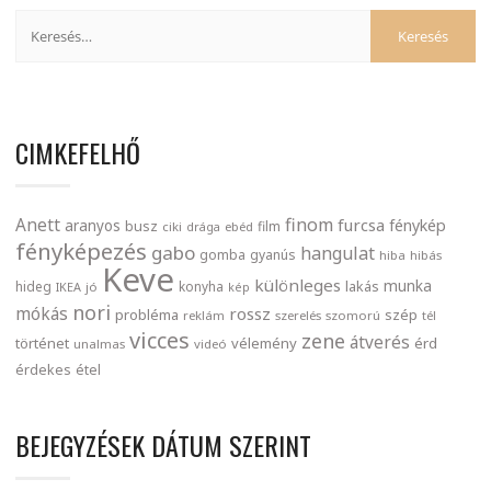
CIMKEFELHŐ
finom
Anett
furcsa
fénykép
aranyos
busz
film
ciki
drága
ebéd
fényképezés
gabo
hangulat
gomba
gyanús
hiba
hibás
Keve
különleges
munka
lakás
hideg
konyha
IKEA
jó
kép
nori
mókás
rossz
probléma
szép
reklám
szerelés
szomorú
tél
vicces
zene
átverés
történet
vélemény
érd
unalmas
videó
érdekes
étel
BEJEGYZÉSEK DÁTUM SZERINT