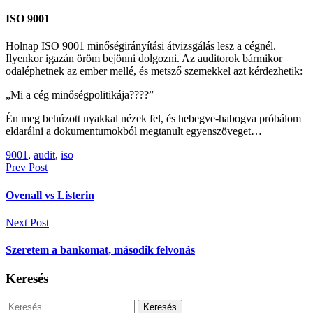
ISO 9001
Holnap ISO 9001 minőségirányítási átvizsgálás lesz a cégnél.
Ilyenkor igazán öröm bejönni dolgozni. Az auditorok bármikor
odaléphetnek az ember mellé, és metsző szemekkel azt kérdezhetik:
„Mi a cég minőségpolitikája????”
Én meg behúzott nyakkal nézek fel, és hebegve-habogva próbálom
eldarálni a dokumentumokból megtanult egyenszöveget…
9001
,
audit
,
iso
Bejegyzés
Prev Post
navigáció
Ovenall vs Listerin
Next Post
Szeretem a bankomat, második felvonás
Keresés
Keresés: