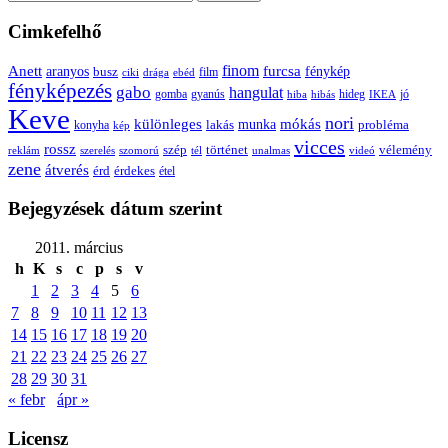
Cimkefelhő
Anett
finom
furcsa
fénykép
aranyos
busz
film
ciki
drága
ebéd
fényképezés
gabo
hangulat
gomba
gyanús
hiba
hibás
hideg
IKEA
jó
Keve
nori
különleges
mókás
munka
probléma
lakás
konyha
kép
vicces
rossz
szép
vélemény
történet
reklám
szerelés
szomorú
tél
unalmas
videó
zene
átverés
érd
érdekes
étel
Bejegyzések dátum szerint
2011. március
h
K
s
c
p
s
v
1
2
3
4
5
6
7
8
9
10
11
12
13
14
15
16
17
18
19
20
21
22
23
24
25
26
27
28
29
30
31
« febr
ápr »
Licensz