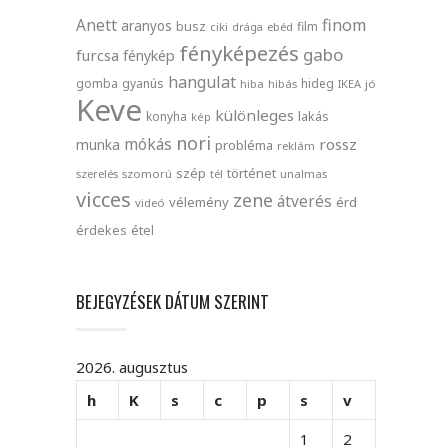
finom
Anett
aranyos
busz
film
ciki
drága
ebéd
fényképezés
gabo
furcsa
fénykép
hangulat
gomba
gyanús
hideg
hiba
hibás
IKEA
jó
Keve
különleges
lakás
konyha
kép
nori
mókás
rossz
munka
probléma
reklám
szép
történet
szerelés
szomorú
tél
unalmas
vicces
zene
átverés
vélemény
érd
videó
érdekes
étel
BEJEGYZÉSEK DÁTUM SZERINT
2026. augusztus
h
K
s
c
p
s
v
1
2