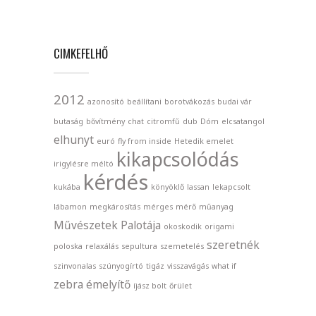
CIMKEFELHŐ
2012
azonosító
beállítani
borotvákozás
budai vár
butaság
bővítmény
chat
citromfű
dub
Dóm
elcsatangol
elhunyt
euró
fly from inside
Hetedik emelet
kikapcsolódás
irigylésre méltó
kérdés
kukába
könyöklő
lassan
lekapcsolt
lábamon
megkárosítás
mérges
mérő
műanyag
Művészetek Palotája
okoskodik
origami
szeretnék
poloska
relaxálás
sepultura
szemetelés
szinvonalas
szúnyogírtó
tigáz
visszavágás
what if
zebra
émelyítő
íjász bolt
őrület