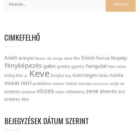
CIMKEFELHŐ
finom
Anett
furcsa
fénykép
aranyos
busz
film
ciki
drága
ebéd
fényképezés
gabo
hangulat
gomba
gyanús
hiba
hibás
Keve
különleges
munka
lakás
hideg
konyha
IKEA
jó
kép
nori
mókás
rossz
probléma
szép
reklám
szerelés
szomorú
tél
vicces
zene
átverés
történet
vélemény
érd
unalmas
videó
érdekes
étel
BEJEGYZÉSEK DÁTUM SZERINT