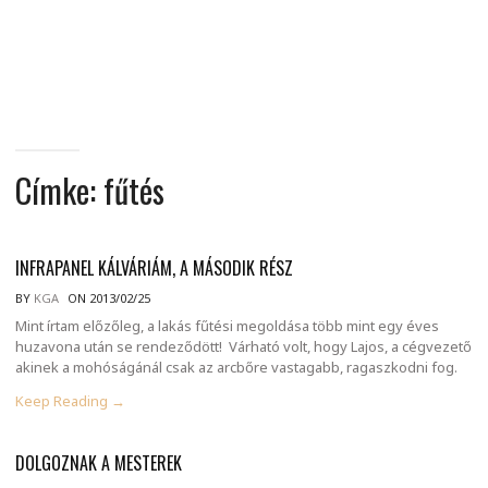
MINDENNAPI
GONDOLATMORZSÁK
Címke:
fűtés
INFRAPANEL KÁLVÁRIÁM, A MÁSODIK RÉSZ
BY
KGA
ON 2013/02/25
Mint írtam előzőleg, a lakás fűtési megoldása több mint egy éves
huzavona után se rendeződött! Várható volt, hogy Lajos, a cégvezető
akinek a mohóságánál csak az arcbőre vastagabb, ragaszkodni fog.
Keep Reading →
DOLGOZNAK A MESTEREK