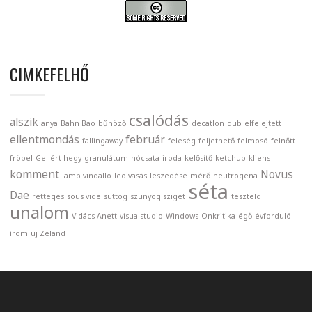
CIMKEFELHŐ
csalódás
alszik
anya
Bahn Bao
bűnöző
decatlon
dub
elfelejtett
ellentmondás
február
fallingaway
feleség
feljethető
felmosó
felnőtt
fröbel
Gellért hegy
granulátum
hócsata
iroda
kelősítő
ketchup
kliens
komment
Novus
lamb vindallo
leolvasás
leszedése
mérő
neutrogena
séta
Dae
rettegés
sous vide
suttog
szunyog sziget
teszteld
unalom
Vidács Anett
visualstudio
Windows
Önkritika
égő
évforduló
írom
új Zéland