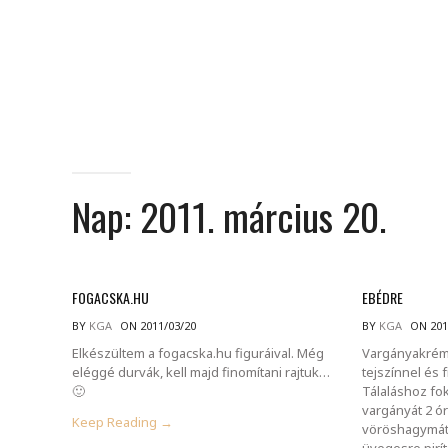
Nap:
2011. március 20.
FOGACSKA.HU
EBÉDRE
BY
KGA
ON 2011/03/20
BY
KGA
ON 201
Elkészültem a fogacska.hu figuráival. Még
Vargányakréml
eléggé durvák, kell majd finomítani rajtuk…
tejszínnel és 
🙂
Tálaláshoz fo
vargányát 2 ór
Keep Reading →
vöröshagymát 
üvegesre pirí