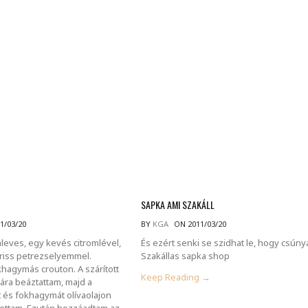
MINDENNAPI GONDOLATMORZSÁK
Képek-, gondolatok-, és minden más!
SAPKA AMI SZAKÁLL
1/03/20
BY
KGA
ON 2011/03/20
eves, egy kevés citromlével,
És ezért senki se szidhat le, hogy csúny
friss petrezselyemmel.
Szakállas sapka shop
khagymás crouton. A szárított
Keep Reading →
ára beáztattam, majd a
és fokhagymát olívaolajon
tottam. Ezután hozzáadtam az