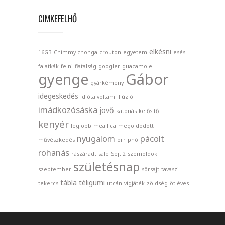
CIMKEFELHŐ
elkésni
16GB
Chimmy chonga
crouton
egyetem
esés
falatkák
felni
fiatalság
googler
guacamole
gyenge
Gábor
gyárkémény
idegeskedés
idióta voltam
illúzió
imádkozósáska
jövő
katonás
kelősítő
kenyér
legjobb
meallica
megoldódott
nyugalom
pácolt
művészkedés
orr
phó
rohanás
rászáradt
sale
Sejt 2
szemöldök
születésnap
szeptember
sörsajt
tavaszi
tábla
téligumi
tekercs
utcán
vígjáték
zöldség
öt éves