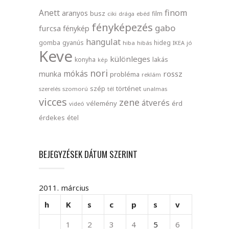
finom
Anett
aranyos
busz
film
ciki
drága
ebéd
fényképezés
gabo
furcsa
fénykép
hangulat
gomba
gyanús
hideg
hiba
hibás
IKEA
jó
Keve
különleges
lakás
konyha
kép
nori
mókás
rossz
munka
probléma
reklám
szép
történet
szerelés
szomorú
tél
unalmas
vicces
zene
átverés
vélemény
érd
videó
érdekes
étel
BEJEGYZÉSEK DÁTUM SZERINT
2011. március
h
K
s
c
p
s
v
1
2
3
4
5
6