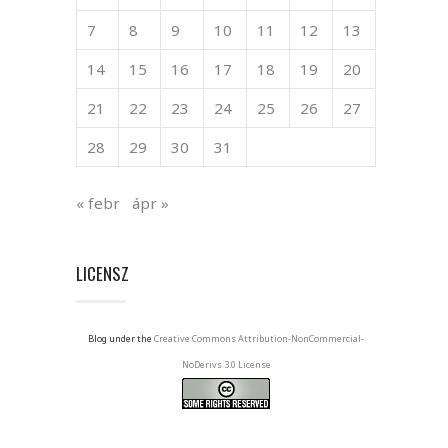
7
8
9
10
11
12
13
14
15
16
17
18
19
20
21
22
23
24
25
26
27
28
29
30
31
« febr
ápr »
LICENSZ
Blog under the
Creative Commons Attribution-NonCommercial-
NoDerivs 3.0 License