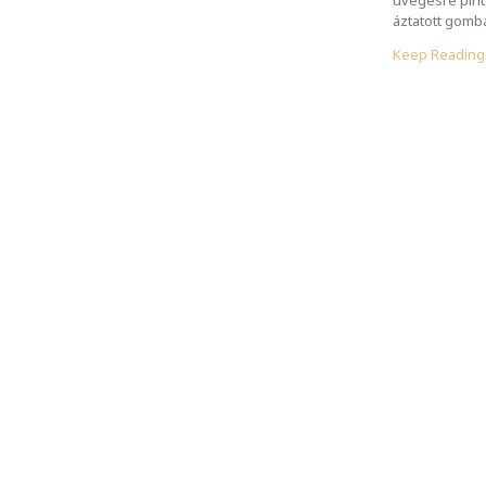
áztatott gombá
Keep Readin