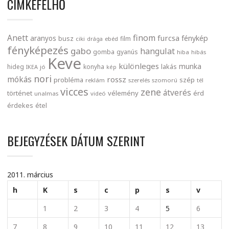
CIMKEFELHŐ
finom
Anett
furcsa
fénykép
aranyos
busz
film
ciki
drága
ebéd
fényképezés
gabo
hangulat
gomba
gyanús
hiba
hibás
Keve
különleges
munka
lakás
hideg
konyha
IKEA
jó
kép
nori
mókás
rossz
probléma
szép
reklám
szerelés
szomorú
tél
vicces
zene
átverés
történet
vélemény
érd
unalmas
videó
érdekes
étel
BEJEGYZÉSEK DÁTUM SZERINT
2011. március
h
K
s
c
p
s
v
1
2
3
4
5
6
7
8
9
10
11
12
13