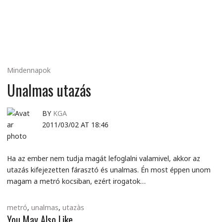
MINDENNAPI
GONDOLATMORZSÁK
Mindennapok
Unalmas utazás
BY
KGA
2011/03/02 AT 18:46
Ha az ember nem tudja magát lefoglalni valamivel, akkor az
utazás kifejezetten fárasztó és unalmas. Én most éppen unom
magam a metró kocsiban, ezért irogatok…
metró
,
unalmas
,
utazàs
You May Also Like