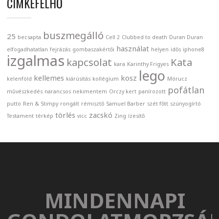
CIMKEFELHŐ
buszmegálló
25
becsapta
Cell 2
Clubbed to death
Duran Duran
használat
elfogadhatatlan
fejrázás
gombaszakértői
helyen
idős
iphone8
izgalmas
kapcsolat
Kata
kara
Karinthy Frigyes
lego
kellemes
kosz
kelenföld
kiárúsítás
kollégium
Mórucz
pofátlan
művészkedés
narancsos
nekimentem
Orczy kert
panírozott
putto
Ren & Stimpy
rongált
rémisztő
Samuel Barber
szét főtt
szúnyogírtó
törlés
zacskó
Testament
térkép
vicc
Zing
ízesítő
MINDENNAPI