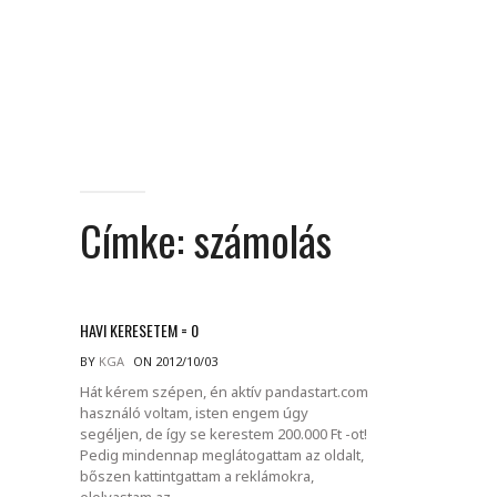
Címke:
számolás
HAVI KERESETEM = 0
BY
KGA
ON 2012/10/03
Hát kérem szépen, én aktív pandastart.com
használó voltam, isten engem úgy
segéljen, de így se kerestem 200.000 Ft -ot!
Pedig mindennap meglátogattam az oldalt,
bőszen kattintgattam a reklámokra,
elolvastam az.