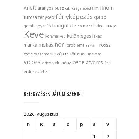
finom
Anett
aranyos
busz
film
ciki
drága
ebéd
fényképezés
gabo
furcsa
fénykép
hangulat
gomba
gyanús
hideg
hiba
hibás
IKEA
jó
Keve
különleges
lakás
konyha
kép
nori
mókás
rossz
munka
probléma
reklám
szép
történet
szerelés
szomorú
tél
unalmas
vicces
zene
átverés
vélemény
érd
videó
érdekes
étel
BEJEGYZÉSEK DÁTUM SZERINT
2026. augusztus
h
K
s
c
p
s
v
1
2