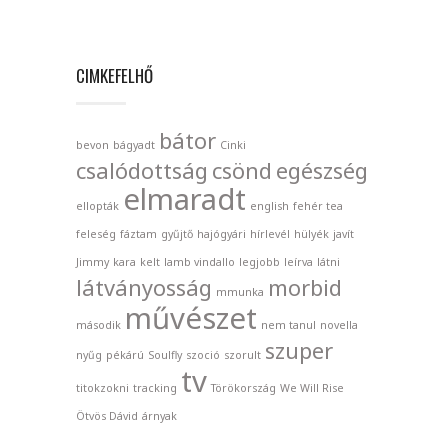
CIMKEFELHŐ
bátor
bevon
bágyadt
Cinki
csalódottság
csönd
egészség
elmaradt
ellopták
english
fehér tea
feleség
fáztam
gyűjtő
hajógyári
hírlevél
hülyék
javít
Jimmy
kara
kelt
lamb vindallo
legjobb
leírva
látni
látványosság
morbid
mmunka
művészet
második
nem tanul
novella
szuper
nyűg
pékárú
Soulfly
szoció
szorult
tv
titokzokni
tracking
Törökország
We Will Rise
Ötvös Dávid
árnyak