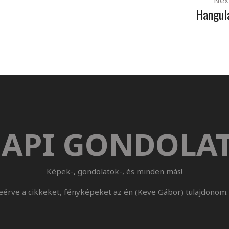
Nex
Hangul
API GONDOLA
Képek-, gondolatok-, és minden más!
eérve a cikkeket, fényképeket az én (Keve Gábor) tulajdonom. 