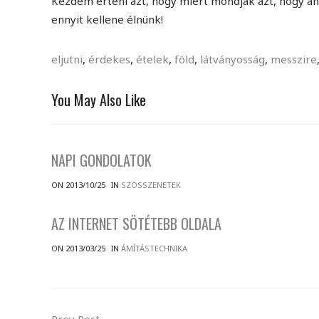
Kezdem érteni azt, hogy miért mondják azt, hogy a
ennyit kellene élnünk!
eljutni
,
érdekes
,
ételek
,
föld
,
látványosság
,
messzire
You May Also Like
NAPI GONDOLATOK
ON 2013/10/25
IN
SZÖSSZENETEK
AZ INTERNET SÖTÉTEBB OLDALA
ON 2013/03/25
IN
ÁMÍTÁSTECHNIKA