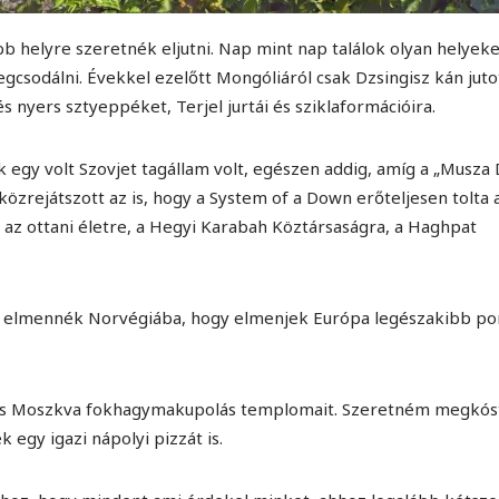
 helyre szeretnék eljutni. Nap mint nap találok olyan helyeke
csodálni. Évekkel ezelőtt Mongóliáról csak Dzsingisz kán juto
yers sztyeppéket, Terjel jurtái és sziklaformációira.
egy volt Szovjet tagállam volt, egészen addig, amíg a „Musza
özrejátszott az is, hogy a System of a Down erőteljesen tolta 
 az ottani életre, a Hegyi Karabah Köztársaságra, a Haghpat
n elmennék Norvégiába, hogy elmenjek Európa legészakibb po
, és Moszkva fokhagymakupolás templomait. Szeretném megkós
 egy igazi nápolyi pizzát is.