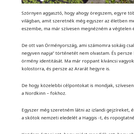
Szörnyen aggasztó, hogy ahogy öregszem, egyre több
világban, amit szeretnék még egyszer az életben meg
eszembe, ma már szívesen megnézném a végtelen és n
De ott van Örményország, ami számomra sokáig csak 
negyven napja” történetét nem olvastam. És persze k
örmény identitását. Ma már roppant kíváncsi vagyok
kolostorra, és persze az Ararát hegyre is.
De hogy közelebbi célpontokat is mondjak, szívese
a Nordkinn – fokhoz.
Egyszer még szeretném látni az izlandi gejzíreket
a skótok nemzeti eledelét a Haggis -t, és ropogtatnék