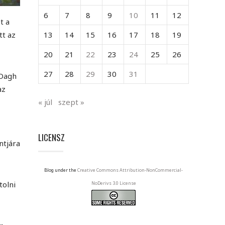
6
7
8
9
10
11
12
t a
tt az
13
14
15
16
17
18
19
20
21
22
23
24
25
26
27
28
29
30
31
 Dagh
az
« júl
szept »
LICENSZ
ntjára
Blog under the
Creative Commons Attribution-NonCommercial-
tolni
NoDerivs 3.0 License