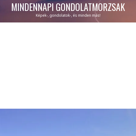
MINDENNAPI GONDOLATMORZSÁK
Képek-, gondolatok-, és minden más!