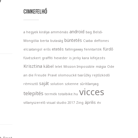
r
CIMKEFELHŐ
android
a hegyek királya
ammóniás
bag
Belső-
büntetés
Mongólia
berta
butaság
Csaba
deftones
etetés
fürdő
elcsatangol
erős
fallingaway
fenntartók
füvészkert
graffiti
heveder
is
jerky
kara
kifejezés
Krisztina
kábel
lelet
Mission Impossible
mágia
Ode
an die Freude
Pravé olomoucké tvarůžky
rejtőzködő
saját
rémisztő
solution
szkenne
sűrítőanyag
vicces
telepítés
termék
totalbike.hu
április
villanyszerelő
visual studio 2017
Zing
év