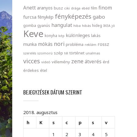
finom
Anett
aranyos
busz
film
ciki
drága
ebéd
fényképezés
gabo
furcsa
fénykép
hangulat
gomba
gyanús
hideg
hiba
hibás
IKEA
jó
Keve
különleges
lakás
konyha
kép
nori
mókás
rossz
munka
probléma
reklám
szép
történet
szerelés
szomorú
tél
unalmas
vicces
zene
átverés
vélemény
érd
videó
érdekes
étel
BEJEGYZÉSEK DÁTUM SZERINT
2018. augusztus
h
K
s
c
p
s
v
1
2
3
4
5