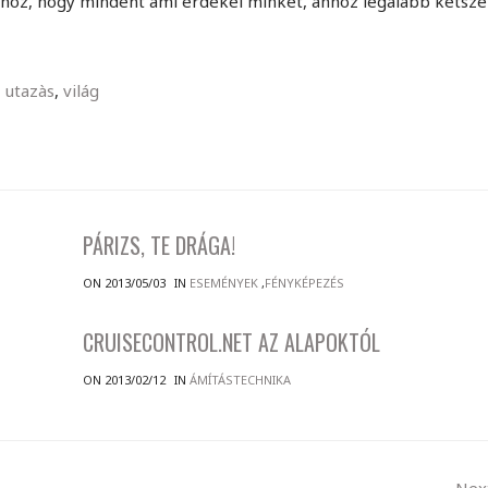
hhoz, hogy mindent ami érdekel minket, ahhoz legalább kétsze
,
utazàs
,
világ
PÁRIZS, TE DRÁGA!
ON 2013/05/03
IN
ESEMÉNYEK
,
FÉNYKÉPEZÉS
CRUISECONTROL.NET AZ ALAPOKTÓL
ON 2013/02/12
IN
ÁMÍTÁSTECHNIKA