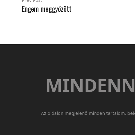
Prev Post
Engem meggyőzött
MINDENN
Az oldalon megjelenő minden tartalom, bel