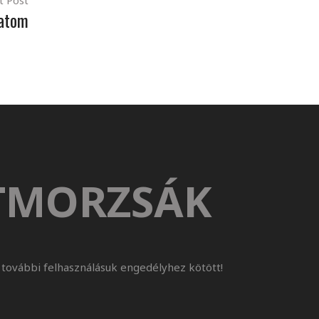
t Post
atom
TMORZSÁK
további felhasználásuk engedélyhez kötött!