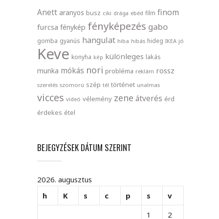
finom
Anett
aranyos
busz
film
ciki
drága
ebéd
fényképezés
gabo
furcsa
fénykép
hangulat
gomba
gyanús
hideg
hiba
hibás
IKEA
jó
Keve
különleges
lakás
konyha
kép
nori
mókás
rossz
munka
probléma
reklám
szép
történet
szerelés
szomorú
tél
unalmas
vicces
zene
átverés
vélemény
érd
videó
érdekes
étel
BEJEGYZÉSEK DÁTUM SZERINT
2026. augusztus
h
K
s
c
p
s
v
1
2