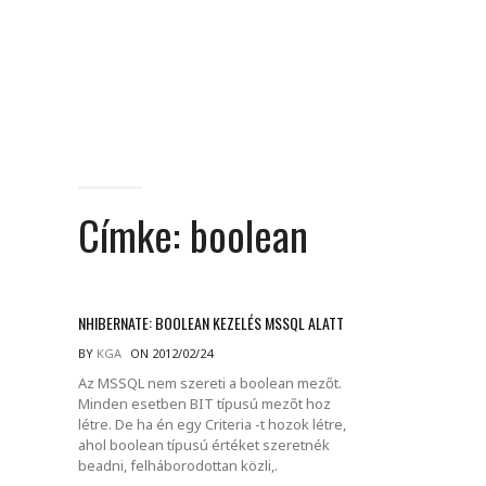
Címke:
boolean
NHIBERNATE: BOOLEAN KEZELÉS MSSQL ALATT
BY
KGA
ON 2012/02/24
Az MSSQL nem szereti a boolean mezőt.
Minden esetben BIT típusú mezőt hoz
létre. De ha én egy Criteria -t hozok létre,
ahol boolean típusú értéket szeretnék
beadni, felháborodottan közli,.