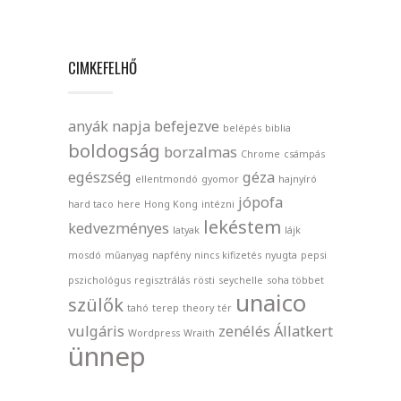
CIMKEFELHŐ
anyák napja
befejezve
belépés
biblia
boldogság
borzalmas
Chrome
csámpás
egészség
géza
ellentmondó
gyomor
hajnyíró
jópofa
hard taco
here
Hong Kong
intézni
lekéstem
kedvezményes
latyak
lájk
mosdó
műanyag
napfény
nincs kifizetés
nyugta
pepsi
pszichológus
regisztrálás
rösti
seychelle
soha többet
unaico
szülők
tahó
terep
theory
tér
vulgáris
zenélés
Állatkert
Wordpress
Wraith
ünnep