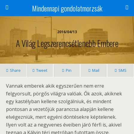
Mindennapi gondolatmorzsák
2016/04/13
A Világ Legszerencsétlenebb Embere
Share
Tweet
Pin
Mail
SMS
Vannak emberek akik egyszerűen nem erre
felgyorsult, pörgős világra valóak. Ők azok, akiknek
egy kastélyban kellene szolgálniuk, és mindent
pontosan a vezetőjük paranccsa alapján kellene
elvégezniük, mert egyéni döntésekre képtelenek.
Ilyen volt az a negyvenes éveiben járó férfi is, akivel
tegnap a Kálvin téri metróban futottam össze.