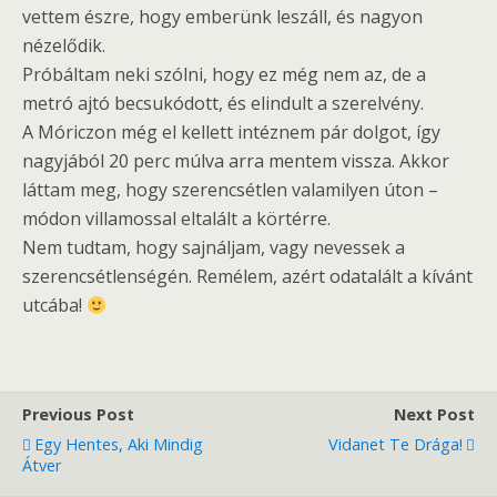
vettem észre, hogy emberünk leszáll, és nagyon
nézelődik.
Próbáltam neki szólni, hogy ez még nem az, de a
metró ajtó becsukódott, és elindult a szerelvény.
A Móriczon még el kellett intéznem pár dolgot, így
nagyjából 20 perc múlva arra mentem vissza. Akkor
láttam meg, hogy szerencsétlen valamilyen úton –
módon villamossal eltalált a körtérre.
Nem tudtam, hogy sajnáljam, vagy nevessek a
szerencsétlenségén. Remélem, azért odatalált a kívánt
utcába!
Previous Post
Next Post
Egy Hentes, Aki Mindig
Vidanet Te Drága!
Átver