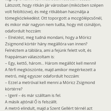
Látszott, hogy ritkán jár városban (miközben szépen
volt felöltözve), és még ritkábban használja a
tömegközlekedést. Ott toporgott a mozgólépcsőnél,
és mikor már nagyon nem tudta, hogy mit csináljon,
odafordult hozzám:
– Elnézést, meg tudná mondani, hogy a Móricz
Zsigmond körtér hány megállóra van innen?
Felnéztem a táblára, ami a fejünk felett volt, és
frappánsan válaszoltam is:
– Egy, kettő, három… Három megállót kell menni!
A férfi megköszönte, majd amikor megérkezett a
metró, még egyszer odafordult hozzám:
– Ezzel a metróval kell menni a Móricz Zsigmond
körtérre?
– Igen! – és már szálltam is fel.
A másik ajtónál Ő is felszállt.
A metró elindult, majd a Szent Gellért térnél azt