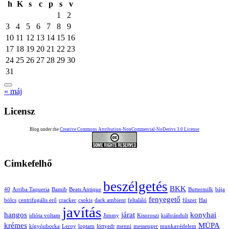
h
K
s
c
p
s
v
1
2
3
4
5
6
7
8
9
10
11
12
13
14
15
16
17
18
19
20
21
22
23
24
25
26
27
28
29
30
31
« máj
Licensz
Blog under the
Creative Commons Attribution-NonCommercial-NoDerivs 3.0 License
Cimkefelhő
beszélgetés
BKK
40
Arriba Taqueria
Bamib
Beats Antique
Buttermilk
bája
fenyegető
bölcs
centrifugális erő
cracker
csokis
dark ambient
feltaláló
fűszer
Hai
javítás
hangos
járat
konyhai
idióta voltam
Jimmy
Kisoroszi
kiábrándult
krémes
MÜPA
kígyóuborka
Leroy
loptam
löttyedt
menni
messenger
munkavédelem