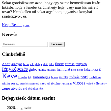
Sokat gondolkoztam azon, hogy egy szinte hermetikusan lezárt
lakásba hogy a fenébe kerülhet egy légy, vagy más kis méretű
rovar? Nem kellett túl sokat agyalnom, ugyanis a konyhai
szagelszívó-, és.
Keep Reading →
Keresés
Keresés:
Cimkefelhő
Anett
finom
furcsa
fénykép
aranyos
busz
film
ciki
drága
ebéd
fényképezés
gabo
hangulat
gomba
gyanús
hiba
hibás
hideg
IKEA
jó
Keve
nori
különleges
mókás
munka
probléma
lakás
konyha
kép
vicces
rossz
szép
vélemény
történet
reklám
szerelés
szomorú
tél
unalmas
videó
zene
átverés
érd
érdekes
étel
Bejegyzések dátum szerint
2026. augusztus