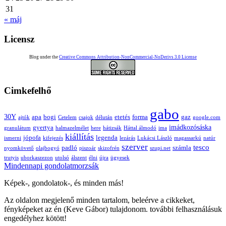
31
« máj
Licensz
Blog under the
Creative Commons Attribution-NonCommercial-NoDerivs 3.0 License
Cimkefelhő
gabo
30Y
apa
bogi
etetés
forma
gaz
ajtók
Cetelem
csajok
délután
google.com
imádkozósáska
gyertya
granulátum
halmazelmélet
here
hátizsák
Háttal álmodó
ima
kiállítás
jópofa
legenda
ismerni
kifejezés
lezárás
Lukácsi László
magassarkú
natúr
szerver
tesco
padló
számla
nyomkövető
olajbogyó
piszoár
skizofrén
szupi.net
trutyis
uborkaszezon
utolsó
álszent
élni
újra
ügyesek
Mindennapi gondolatmorzsák
Képek-, gondolatok-, és minden más!
Az oldalon megjelenő minden tartalom, beleérve a cikkeket,
fényképeket az én (Keve Gábor) tulajdonom. további felhasználásuk
engedélyhez kötött!