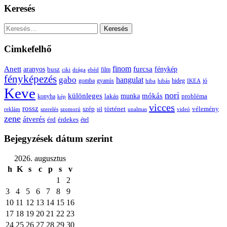
Keresés
Keresés:
Cimkefelhő
Anett
finom
furcsa
fénykép
aranyos
busz
film
ciki
drága
ebéd
fényképezés
gabo
hangulat
gomba
gyanús
hiba
hibás
hideg
IKEA
jó
Keve
nori
különleges
mókás
munka
probléma
lakás
konyha
kép
vicces
rossz
szép
vélemény
történet
reklám
szerelés
szomorú
tél
unalmas
videó
zene
átverés
érd
érdekes
étel
Bejegyzések dátum szerint
2026. augusztus
h
K
s
c
p
s
v
1
2
3
4
5
6
7
8
9
10
11
12
13
14
15
16
17
18
19
20
21
22
23
24
25
26
27
28
29
30