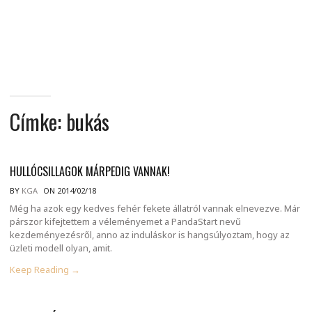
MINDENNAPI
GONDOLATMORZSÁK
Címke:
bukás
HULLÓCSILLAGOK MÁRPEDIG VANNAK!
BY
KGA
ON 2014/02/18
Még ha azok egy kedves fehér fekete állatról vannak elnevezve. Már
párszor kifejtettem a véleményemet a PandaStart nevű
kezdeményezésről, anno az induláskor is hangsúlyoztam, hogy az
üzleti modell olyan, amit.
Keep Reading →