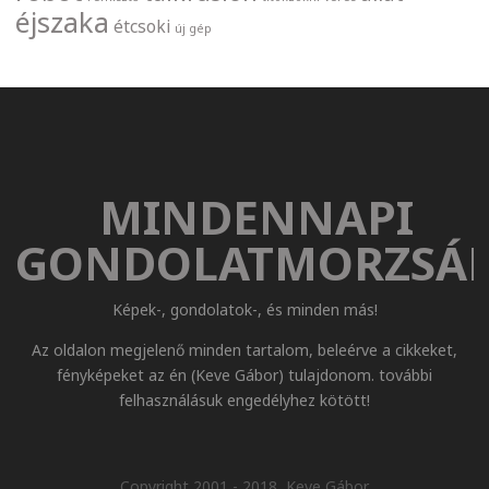
éjszaka
étcsoki
új gép
MINDENNAPI
GONDOLATMORZSÁ
Képek-, gondolatok-, és minden más!
Az oldalon megjelenő minden tartalom, beleérve a cikkeket,
fényképeket az én (Keve Gábor) tulajdonom. további
felhasználásuk engedélyhez kötött!
Copyright 2001 - 2018, Keve Gábor