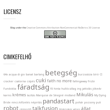
LICENSZ
Blog under the
Creative Commons Attribution-NonCommercial-NoDerivs 3.0 License
CIMKEFELHŐ
betegség
64x
acqua di gio
banat
barlang
burzsoázia
bíró
CI
cuki
faith no more
cracker
csatorna
csípés
fallingaway
frizbi
fáradtság
Fundoklia
fő
hinta
hullócsillag
ing
jattolás
jókedv
Mikulás
krémes
karnis
lazítás
Marquise de Sévigné
midland
My Dying
pandastart
Bride
nincs kifizetés
népirtás
pohár
pozsony
puli
robot
talkfusion
állat
rémisztő
titokzokni
véres