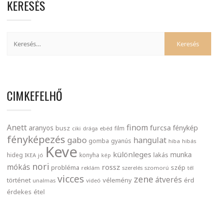
KERESÉS
CIMKEFELHŐ
finom
Anett
furcsa
fénykép
aranyos
busz
film
ciki
drága
ebéd
fényképezés
gabo
hangulat
gomba
gyanús
hiba
hibás
Keve
különleges
munka
lakás
hideg
konyha
IKEA
jó
kép
nori
mókás
rossz
probléma
szép
reklám
szerelés
szomorú
tél
vicces
zene
átverés
történet
vélemény
érd
unalmas
videó
érdekes
étel