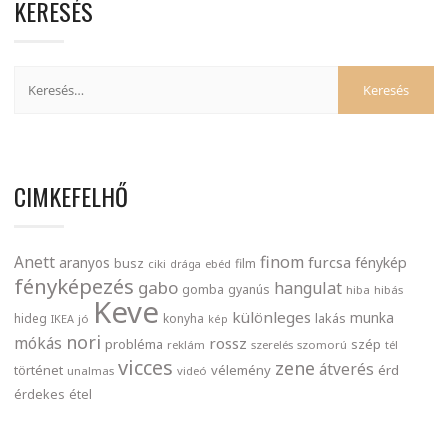
KERESÉS
CIMKEFELHŐ
finom
Anett
furcsa
fénykép
aranyos
busz
film
ciki
drága
ebéd
fényképezés
gabo
hangulat
gomba
gyanús
hiba
hibás
Keve
különleges
munka
lakás
hideg
konyha
IKEA
jó
kép
nori
mókás
rossz
probléma
szép
reklám
szerelés
szomorú
tél
vicces
zene
átverés
történet
vélemény
érd
unalmas
videó
érdekes
étel