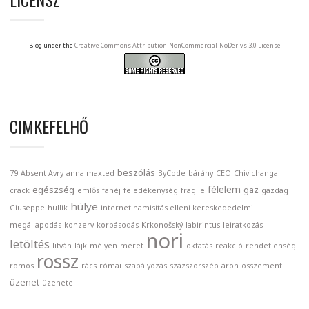
Blog under the
Creative Commons Attribution-NonCommercial-NoDerivs 3.0 License
CIMKEFELHŐ
beszólás
79
Absent Avry
anna maxted
ByCode
bárány
CEO
Chivichanga
félelem
egészség
gaz
crack
emlős
fahéj
feledékenység
fragile
gazdag
hülye
Giuseppe
hullik
internet hamisítás elleni kereskededelmi
megállapodás
konzerv
korpásodás
Krkonošský
labirintus
leiratkozás
nori
letöltés
litván
lájk
mélyen
méret
oktatás
reakció
rendetlenség
rossz
romos
rács
római
szabályozás
százszorszép
áron
összement
üzenet
üzenete