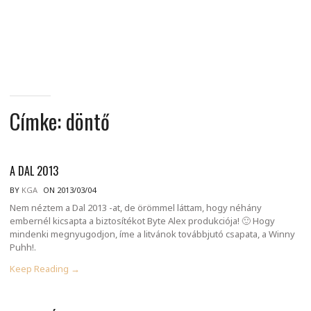
MINDENNAPI
GONDOLATMORZSÁK
Címke:
döntő
A DAL 2013
BY
KGA
ON 2013/03/04
Nem néztem a Dal 2013 -at, de örömmel láttam, hogy néhány
embernél kicsapta a biztosítékot Byte Alex produkciója! 🙂 Hogy
mindenki megnyugodjon, íme a litvánok továbbjutó csapata, a Winny
Puhh!.
Keep Reading →