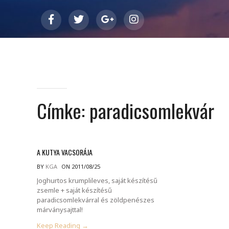
Címke:
paradicsomlekvár
A KUTYA VACSORÁJA
BY
KGA
ON 2011/08/25
Joghurtos krumplileves, saját készítésű
zsemle + saját készítésű
paradicsomlekvárral és zöldpenészes
márványsajttal!
Keep Reading →