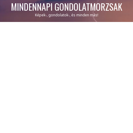
MINDENNAPI GONDOLATMORZSÁK
Képek-, gondolatok-, és minden más!