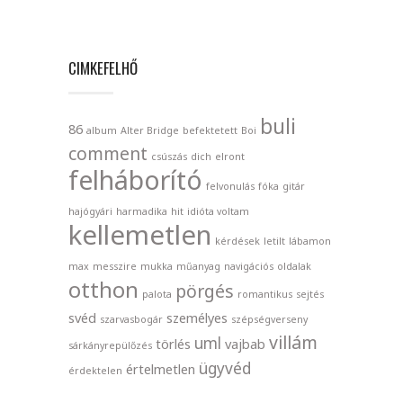
CIMKEFELHŐ
buli
86
album
Alter Bridge
befektetett
Boi
comment
csúszás
dich
elront
felháborító
felvonulás
fóka
gitár
hajógyári
harmadika
hit
idióta voltam
kellemetlen
kérdések
letilt
lábamon
max
messzire
mukka
műanyag
navigációs
oldalak
otthon
pörgés
palota
romantikus
sejtés
svéd
személyes
szarvasbogár
szépségverseny
villám
uml
törlés
vajbab
sárkányrepülőzés
ügyvéd
értelmetlen
érdektelen