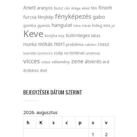
finom
Anett
aranyos
busz
film
ciki
drága
ebéd
fényképezés
gabo
furcsa
fénykép
hangulat
gomba
gyanús
hideg
hiba
hibás
IKEA
jó
Keve
különleges
lakás
konyha
kép
nori
mókás
rossz
munka
probléma
reklám
szép
történet
szerelés
szomorú
tél
unalmas
vicces
zene
átverés
vélemény
érd
videó
érdekes
étel
BEJEGYZÉSEK DÁTUM SZERINT
2026. augusztus
h
K
s
c
p
s
v
1
2