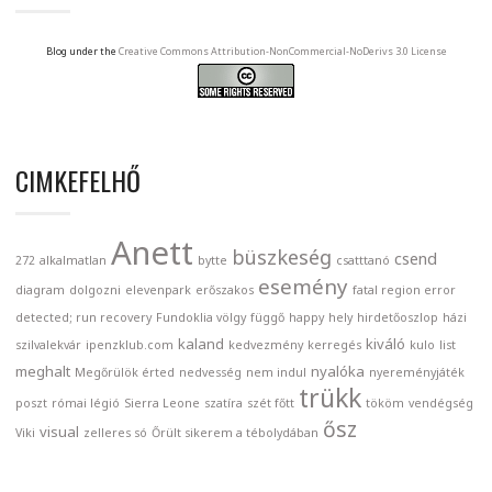
Blog under the
Creative Commons Attribution-NonCommercial-NoDerivs 3.0 License
CIMKEFELHŐ
Anett
büszkeség
csend
272
alkalmatlan
bytte
csatttanó
esemény
diagram
dolgozni
elevenpark
erőszakos
fatal region error
detected; run recovery
Fundoklia völgy
függő
happy
hely
hirdetőoszlop
házi
kaland
kiváló
szilvalekvár
ipenzklub.com
kedvezmény
kerregés
kulo
list
meghalt
nyalóka
Megőrülök érted
nedvesség
nem indul
nyereményjáték
trükk
poszt
római légió
Sierra Leone
szatíra
szét főtt
tököm
vendégség
ősz
visual
Viki
zelleres só
Őrült sikerem a tébolydában