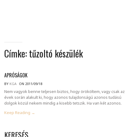
MINDENNAPI
GONDOLATMORZSÁK
Címke:
tűzoltó készülék
APRÓSÁGOK
BY
KGA
ON 2011/09/18
Nem vagyok benne teljesen biztos, hogy örököltem, vagy csak az
évek során alakult ki, hogy azonos tulajdonságú azonos tudású
dolgok közül nekem mindig a kisebb tetszik. Ha van két azonos.
Keep Reading →
KERESÉS