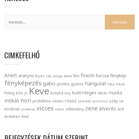
CIMKEFELHŐ
finom
Anett
furcsa
fénykép
aranyos
busz
film
ciki
drága
ebéd
fényképezés
gabo
hangulat
gomba
gyanús
hiba
hibás
Keve
különleges
munka
lakás
hideg
konyha
IKEA
jó
kép
nori
mókás
rossz
probléma
szép
reklám
szerelés
szomorú
tél
vicces
zene
átverés
történet
vélemény
érd
unalmas
videó
érdekes
étel
BEJEGYZÉSEK DÁTUM SZERINT