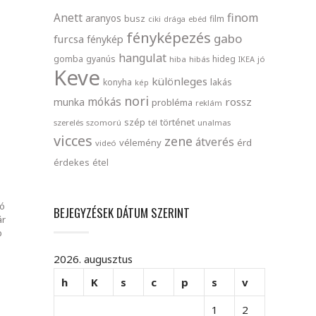
finom
Anett
aranyos
busz
film
ciki
drága
ebéd
fényképezés
gabo
furcsa
fénykép
hangulat
gomba
gyanús
hideg
hiba
hibás
IKEA
jó
Keve
különleges
lakás
konyha
kép
nori
mókás
rossz
munka
probléma
reklám
szép
történet
szerelés
szomorú
tél
unalmas
vicces
zene
átverés
vélemény
érd
videó
érdekes
étel
ó
BEJEGYZÉSEK DÁTUM SZERINT
ár
b
2026. augusztus
h
K
s
c
p
s
v
1
2