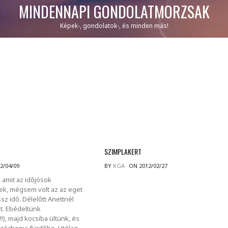
MINDENNAPI GONDOLATMORZSÁK
Képek-, gondolatok-, és minden más!
SZIMPLAKERT
2/04/09
BY
KGA
ON 2012/02/27
 amit az időjósok
k, mégsem volt az az eget
z idő. Délelőtt Anettnél
it. Ebédeltünk
!), majd kocsiba ültünk, és
zéchenyi fürdőbe. Utólag.