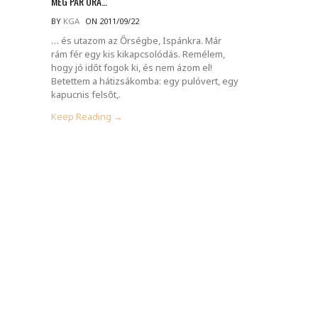
MÉG PÁR ÓRA…
BY
KGA
ON 2011/09/22
… és utazom az Őrségbe, Ispánkra. Már
rám fér egy kis kikapcsolódás. Remélem,
hogy jó időt fogok ki, és nem ázom el!
Betettem a hátizsákomba: egy pulóvert, egy
kapucnis felsőt,.
Keep Reading →