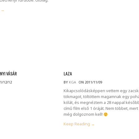
g →
NYI VÁSÁR
LAZA
1/12/12
BY
KGA
ON 2011/11/09
Kikapcsolódásképpen vettem egy zacsk
tökmagot, töltöttem magamnak egy poh
kólát, és megnéztem a 28 nappal későb
című film első 1 óráját. Nem többet, mert
még dolgoznom kell!
Keep Reading →