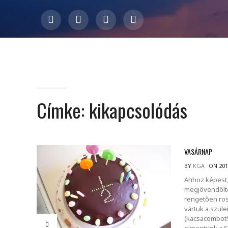
Címke:
kikapcsolódás
VASÁRNAP
BY
KGA
ON 201
Ahhoz képest,
megjövendölte
rengetően ross
vártuk a szüle
(kacsacombot!!
elmentünk a S