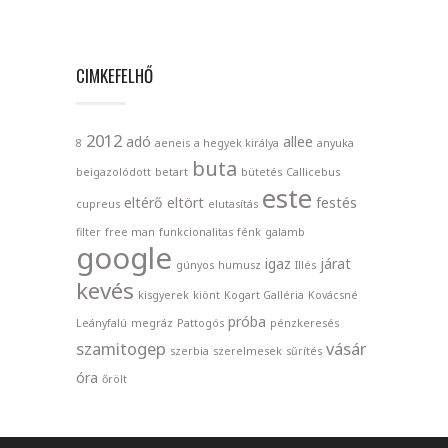
CIMKEFELHŐ
2012
adó
allee
8
aeneis
a hegyek királya
anyuka
buta
beigazolódott
betart
bütetés
Callicebus
este
eltérő
eltört
festés
cupreus
elutasítás
filter
free man
funkcionalitas
fénk
galamb
google
igaz
járat
gúnyos
humusz
Illés
kevés
kisgyerek
kiönt
Kogart Galléria
Kovácsné
próba
Leányfalú
megráz
Pattogós
pénzkeresés
szamitogep
vásár
szerbia
szerelmesek
sűrítés
óra
őrölt