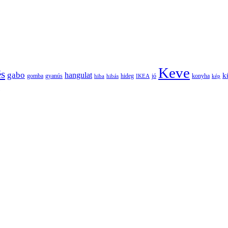
Keve
és
gabo
hangulat
k
gomba
gyanús
hiba
hibás
hideg
IKEA
jó
konyha
kép