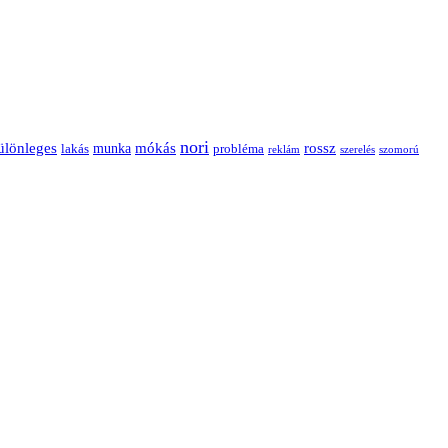
nori
ülönleges
mókás
rossz
munka
probléma
lakás
reklám
szerelés
szomorú