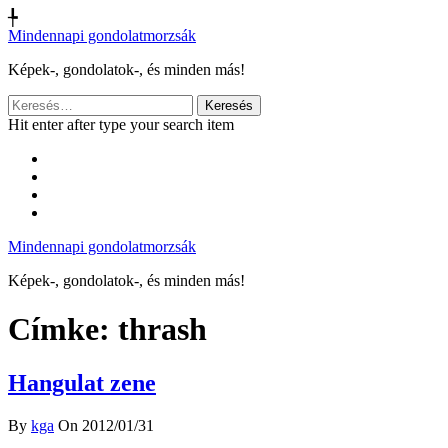
╄
Mindennapi gondolatmorzsák
Képek-, gondolatok-, és minden más!
Keresés:
Hit enter after type your search item
Mindennapi gondolatmorzsák
Képek-, gondolatok-, és minden más!
Címke:
thrash
Hangulat zene
By
kga
On 2012/01/31