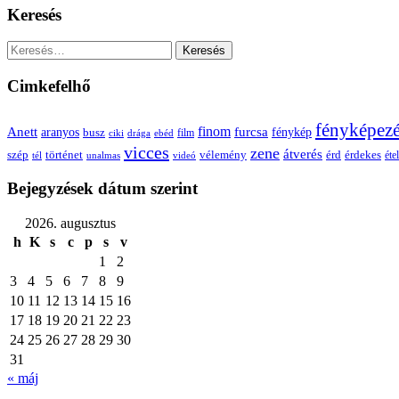
Keresés
Keresés:
Cimkefelhő
fényképez
Anett
finom
furcsa
fénykép
aranyos
busz
film
ciki
drága
ebéd
vicces
zene
átverés
szép
vélemény
érd
történet
érdekes
étel
tél
unalmas
videó
Bejegyzések dátum szerint
2026. augusztus
h
K
s
c
p
s
v
1
2
3
4
5
6
7
8
9
10
11
12
13
14
15
16
17
18
19
20
21
22
23
24
25
26
27
28
29
30
31
« máj