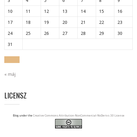
3
4
5
6
7
8
9
10
11
12
13
14
15
16
17
18
19
20
21
22
23
24
25
26
27
28
29
30
31
« máj
LICENSZ
Blog under the
Creative Commons Attribution-NonCommercial-NoDerivs 3.0 License