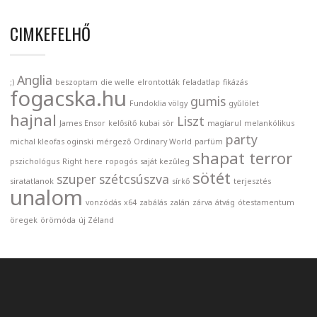
CIMKEFELHŐ
Anglia
;)
beszoptam
die welle
elrontották
feladatlap
fikázás
fogacska.hu
gumis
Fundoklia völgy
gyűlölet
hajnal
Liszt
James Ensor
kelősítő
kubai sör
magíarul
melankólikus
party
michal kleofas oginski
mérgező
Ordinary World
parfüm
shapat terror
pszichológus
Right here
ropogós
saját kezűleg
sötét
szuper
szétcsúszva
siratatlanok
sírkő
terjesztés
unalom
vonzódás
x64
zabálás
zalán
zárva
átvág
ótestamentum
öregek
örömóda
új Zéland