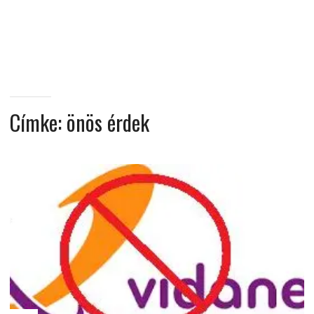
MINDENNAPI
GONDOLATMORZSÁK
Címke:
önös érdek