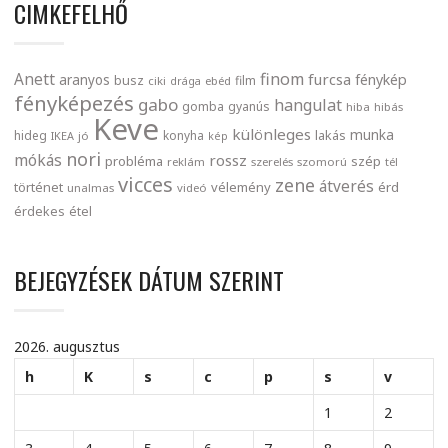
CIMKEFELHŐ
finom
Anett
furcsa
fénykép
aranyos
busz
film
ciki
drága
ebéd
fényképezés
gabo
hangulat
gomba
gyanús
hiba
hibás
Keve
különleges
munka
lakás
hideg
konyha
IKEA
jó
kép
nori
mókás
rossz
probléma
szép
reklám
szerelés
szomorú
tél
vicces
zene
átverés
történet
vélemény
érd
unalmas
videó
érdekes
étel
BEJEGYZÉSEK DÁTUM SZERINT
2026. augusztus
h
K
s
c
p
s
v
1
2